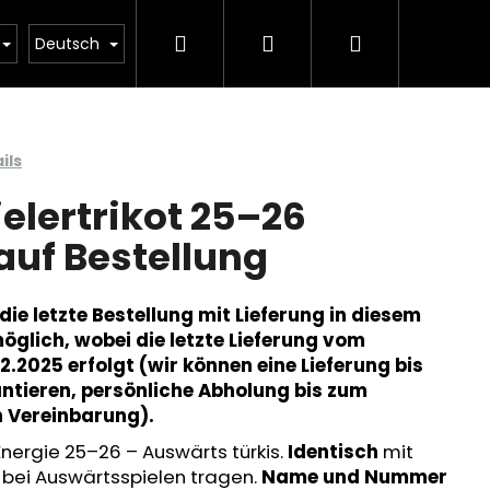
Suchen
Login
Warenkorb
BEKLEIDUNG
KOLLEKTIONEN
VERKAUF
Deutsch
ils
elertrikot 25–26
auf Bestellung
 die letzte Bestellung mit Lieferung in diesem
möglich, wobei die letzte Lieferung vom
12.2025 erfolgt (wir können eine Lieferung bis
ntieren, persönliche Abholung bis zum
h Vereinbarung).
Folgende
Energie 25–26 – Auswärts türkis.
Identisch
mit
s bei Auswärtsspielen tragen.
Name und Nummer