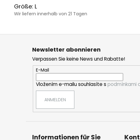
Größe: L
Wir liefern innerhalb von 21 Tagen
F
u
Newsletter abonnieren
ß
Verpassen Sie keine News und Rabatte!
z
e
E-Mail
i
Vložením e-mailu souhlasíte s
podmínkami o
l
e
ANMELDEN
Informationen für Sie
Kont