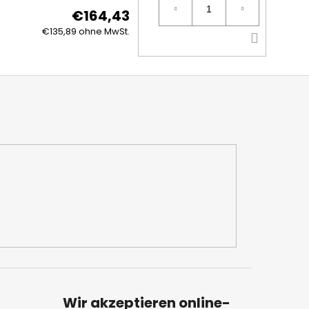
€164,43
IN
€135,89 ohne MwSt.
DEN
WARE
Wir akzeptieren online-