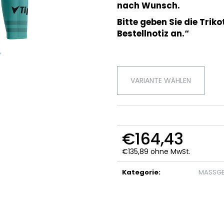
SUBLIMIERTES TRIKOT 24-25 REUNANEN
HERREN BOXERS
nach Wunsch.
€32,97
€7,42
Bitte geben Sie die Tri
Ursprünglich:
€40,80
Ursprünglich:
€
Bestellnotiz an.“
VARIANTE WÄHLEN
€164,43
€135,89 ohne MwSt.
Verkaufspreis:
Kategorie
:
MASSGE