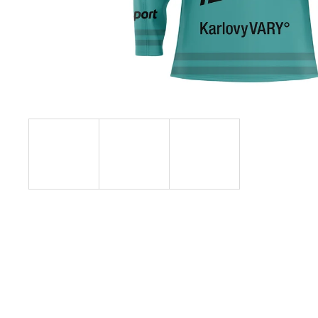
PLAYOFF-T-SHIRT-HALBFINALE
€3,17
Ursprünglich:
€6,18