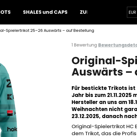
KOTS
SHALES und CAPS
ZUBEHÖR
PUCKS
EUR
al-Spielertrikot 25–26 Auswärts – auf Bestellung
Was suchen Sie?
Die
1 Bewertung
Bewertungsdeta
durchschnittliche
Original-Spi
Produktbewertung
SUCHEN
ist
Auswärts – 
5,0
von
5
Wir empfehlen
Sternen.
Für bestickte Trikots ist
Jahr bis zum 21.11.2025 
Hersteller an uns am 18.
Weihnachten nicht gara
23.12.2025, danach nac
Original-Spielertrikot HC 
dem Trikot, das die Profi