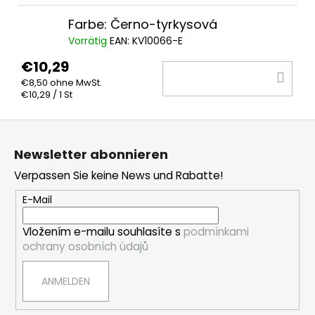
WA
Farbe: Černo-tyrkysová
Vorrätig
EAN:
KV10066-E
€10,29
IN
€8,50 ohne MwSt.
DE
Verkaufspreis:
€10,29 / 1 St
WA
F
u
Newsletter abonnieren
ß
Verpassen Sie keine News und Rabatte!
z
e
E-Mail
i
Vložením e-mailu souhlasíte s
podmínkami
l
ochrany osobních údajů
e
ANMELDEN