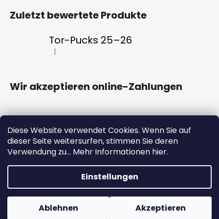
Zuletzt bewertete Produkte
Tor-Pucks 25–26
|
Die Produktbewertung beträgt 5 von 5 Sternen.
Wir akzeptieren online-Zahlungen
Diese Website verwendet Cookies. Wenn Sie auf
dieser Seite weitersurfen, stimmen Sie deren
HC ENERGIE
Eintrittskarten
FAN CLUB
Verwendung zu... Mehr Informationen hier.
ENERGY-Anwendung
Einstellungen
Erstellt von Shoptet
Willkommen im neu eröffneten offiziellen E-Shop des HC
Ablehnen
Akzeptieren
Copyright 2026
#VeVaru shop
. Alle Rechte vorbehalten.
Energie Karlovy Vary #VeVaru