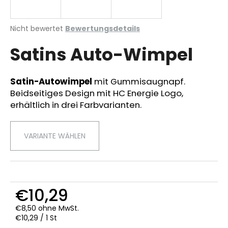
Die
Nicht bewertet
Bewertungsdetails
durchschnittliche
SUCHEN
Satins Auto-Wimpel
Produktbewertung
ist
0,0
von
Satin-Autowimpel
mit Gummisaugnapf.
W
5
Beidseitiges Design mit HC Energie Logo,
i
Sternen.
r
erhältlich in drei Farbvarianten.
e
m
VARIANTE WÄHLEN
p
f
e
h
l
€10,29
e
n
€8,50 ohne MwSt.
Verkaufspreis:
€10,29 / 1 St