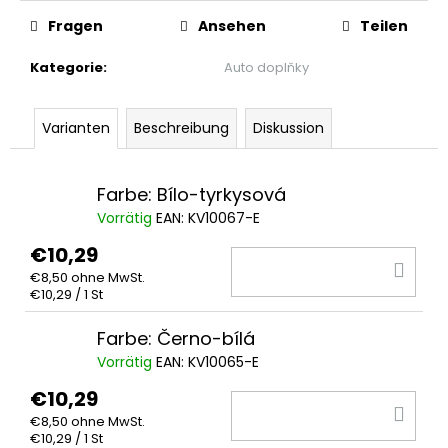
SCHWARZE
Fragen
Ansehen
Teilen
5-
PANEL-
CAP
Kategorie
:
Auto doplňky
BRONZE
€18,56
Varianten
Beschreibung
Diskussion
Farbe: Bílo-tyrkysová
Vorrätig
EAN:
KV10067-E
€10,29
IN
€8,50 ohne MwSt.
DE
Verkaufspreis:
€10,29 / 1 St
WA
Farbe: Černo-bílá
Vorrätig
EAN:
KV10065-E
€10,29
IN
€8,50 ohne MwSt.
DE
Verkaufspreis:
€10,29 / 1 St