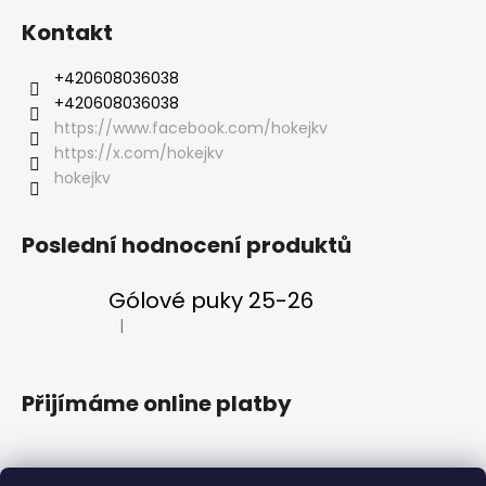
Kontakt
‭+420608036038
‭+420608036038
https://www.facebook.com/hokejkv
https://x.com/hokejkv
hokejkv
Poslední hodnocení produktů
Gólové puky 25-26
|
Hodnocení produktu je 5 z 5 hvězdiček.
Přijímáme online platby