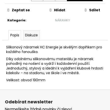
č
u
Zeptat se
Hlídat
Sdílet
j
e
Kategorie
:
NÁRAMKY
m
e
Popis
Diskuze
TRIKO
PLAY
Silikonový náramek HC Energie je skvělým doplňkem pro
OFF
každého fanouška.
SEMIFINÁLE
25-
Díky odolnému silikonovému materiálu je náramek
26
pohodlný na nošení a vydrží i každodenní použití.
Jednoduchý, stylový a ideální k vyjádření klubové hrdosti
77
kdekoliv – na stadionu, ve škole i ve městě.
Kč
Původně:
Velikost: obvod 190mm
150
Kč
Z
á
Odebírat newsletter
p
Nezmeškejte žádné novinky či slevy!