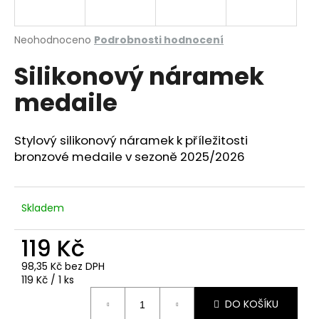
a
j
Průměrné
Neohodnoceno
Podrobnosti hodnocení
í
hodnocení
Silikonový náramek
produktu
t
je
?
medaile
0,0
z
5
hvězdiček.
Stylový silikonový náramek k příležitosti
bronzové medaile v sezoně 2025/2026
HLEDAT
Skladem
D
119 Kč
o
p
98,35 Kč bez DPH
o
Měrná
119 Kč / 1 ks
r
cena:
u
DO KOŠÍKU