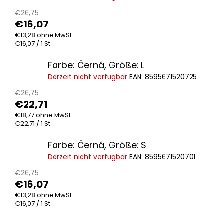
€26,75
€16,07
€13,28 ohne MwSt.
Verkaufspreis:
€16,07 / 1 St
Farbe: Černá, Größe: L
Derzeit nicht verfügbar
EAN:
8595671520725
€26,75
€22,71
€18,77 ohne MwSt.
Verkaufspreis:
€22,71 / 1 St
Farbe: Černá, Größe: S
Derzeit nicht verfügbar
EAN:
8595671520701
€26,75
€16,07
€13,28 ohne MwSt.
Verkaufspreis:
€16,07 / 1 St