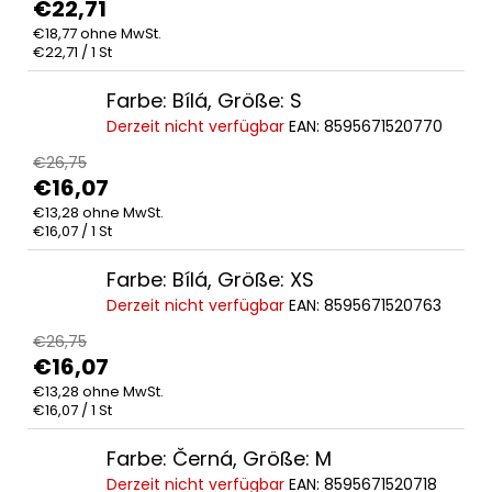
€22,71
€18,77 ohne MwSt.
Verkaufspreis:
€22,71 / 1 St
Farbe: Bílá, Größe: S
Derzeit nicht verfügbar
EAN:
8595671520770
€26,75
€16,07
€13,28 ohne MwSt.
Verkaufspreis:
€16,07 / 1 St
Farbe: Bílá, Größe: XS
Derzeit nicht verfügbar
EAN:
8595671520763
€26,75
€16,07
€13,28 ohne MwSt.
Verkaufspreis:
€16,07 / 1 St
Farbe: Černá, Größe: M
Derzeit nicht verfügbar
EAN:
8595671520718