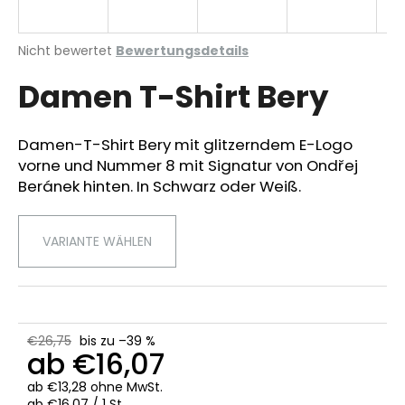
Die
Nicht bewertet
Bewertungsdetails
durchschnittliche
SUCHEN
Damen T-Shirt Bery
Produktbewertung
ist
0,0
von
Damen-T-Shirt Bery mit glitzerndem E-Logo
W
5
vorne und Nummer 8 mit Signatur von Ondřej
i
Sternen.
r
Beránek hinten. In Schwarz oder Weiß.
e
m
VARIANTE WÄHLEN
p
f
e
h
l
€26,75
bis zu –39 %
e
ab
€16,07
n
ab
€13,28
ohne MwSt.
Verkaufspreis:
ab €16,07 / 1 St