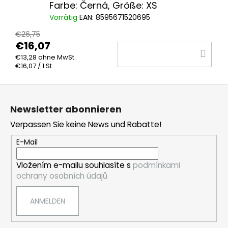
Farbe: Černá, Größe: XS
Vorrätig
EAN:
8595671520695
€26,75
€16,07
IN
€13,28 ohne MwSt.
DE
Verkaufspreis:
€16,07 / 1 St
WA
F
u
Newsletter abonnieren
ß
Verpassen Sie keine News und Rabatte!
z
e
E-Mail
i
Vložením e-mailu souhlasíte s
podmínkami
l
ochrany osobních údajů
e
ANMELDEN