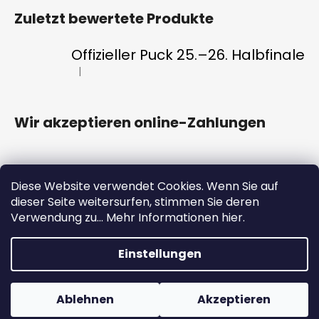
Zuletzt bewertete Produkte
Offizieller Puck 25.–26. Halbfinale
|
Die Produktbewertung beträgt 5 von 5 Sternen.
Wir akzeptieren online-Zahlungen
Diese Website verwendet Cookies. Wenn Sie auf
dieser Seite weitersurfen, stimmen Sie deren
HC ENERGIE
Eintrittskarten
FAN CLUB
Verwendung zu... Mehr Informationen hier.
ENERGY-Anwendung
Einstellungen
Erstellt von Shoptet
Willkommen im neu eröffneten offiziellen E-Shop des HC
Ablehnen
Akzeptieren
Copyright 2026
#VeVaru shop
. Alle Rechte vorbehalten.
Energie Karlovy Vary #VeVaru