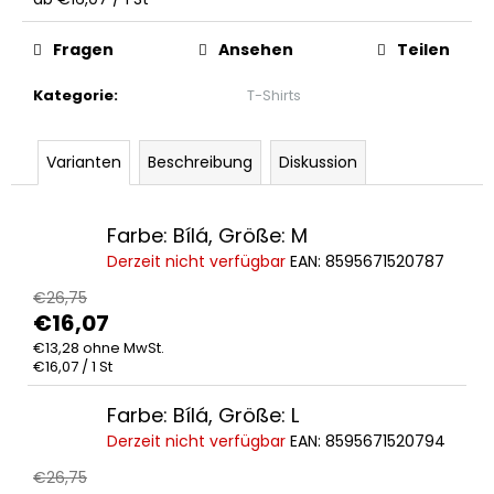
KINDER-
CAP
Fragen
Ansehen
Teilen
€14,38
Kategorie
:
T-Shirts
Varianten
Beschreibung
Diskussion
Farbe: Bílá, Größe: M
Derzeit nicht verfügbar
EAN:
8595671520787
€26,75
€16,07
€13,28 ohne MwSt.
Verkaufspreis:
€16,07 / 1 St
Farbe: Bílá, Größe: L
Derzeit nicht verfügbar
EAN:
8595671520794
€26,75