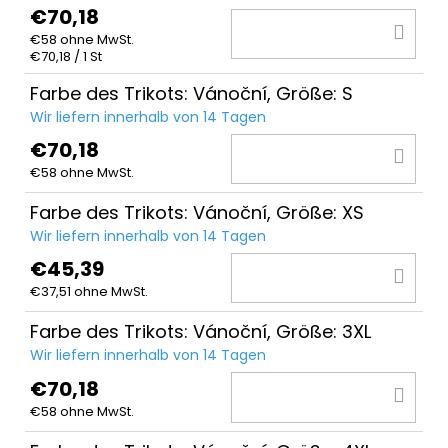
€70,18
IN
€58 ohne MwSt.
DE
Verkaufspreis:
€70,18 / 1 St
WA
Farbe des Trikots: Vánoční, Größe: S
Wir liefern innerhalb von 14 Tagen
€70,18
IN
€58 ohne MwSt.
DE
WA
Farbe des Trikots: Vánoční, Größe: XS
Wir liefern innerhalb von 14 Tagen
€45,39
IN
€37,51 ohne MwSt.
DE
WA
Farbe des Trikots: Vánoční, Größe: 3XL
Wir liefern innerhalb von 14 Tagen
€70,18
IN
€58 ohne MwSt.
DE