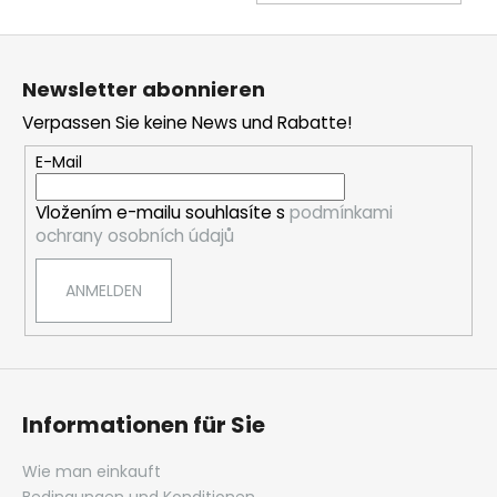
DE
WA
F
u
Newsletter abonnieren
ß
Verpassen Sie keine News und Rabatte!
z
e
E-Mail
i
Vložením e-mailu souhlasíte s
podmínkami
l
ochrany osobních údajů
e
ANMELDEN
Informationen für Sie
Wie man einkauft
Bedingungen und Konditionen