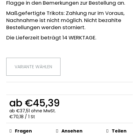
Flagge in den Bemerkungen zur Bestellung an.
PLAYOFF-
RIKOT
Maßgefertigte Trikots: Zahlung nur im Voraus,
25–
Nachnahme ist nicht möglich. Nicht bezahlte
26
HALBFINAL
Bestellungen werden storniert.
€66,05
Die Lieferzeit beträgt 14 WERKTAGE.
VARIANTE WÄHLEN
ab
€45,39
ab
€37,51
ohne MwSt.
Verkaufspreis:
€70,18 / 1 St
Fragen
Ansehen
Teilen