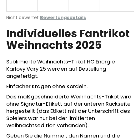
Die
Nicht bewertet
Bewertungsdetails
durchschnittliche
SUCHEN
Individuelles Fantrikot
Produktbewertung
ist
Weihnachts 2025
0,0
von
W
5
i
Sternen.
Sublimierte Weihnachts-Trikot HC Energie
r
Karlovy Vary 25 werden auf Bestellung
e
angefertigt.
m
p
Einfacher Kragen ohne Kordeln.
f
Das maßgeschneiderte Weihnachts-Trikot wird
e
ohne Signatur-Etikett auf der unteren Rückseite
h
hergestellt (das Etikett mit der Unterschrift des
l
Spielers war nur bei der limitierten
e
Weihnachtsedition vorhanden).
n
Geben Sie die Nummer, den Namen und die