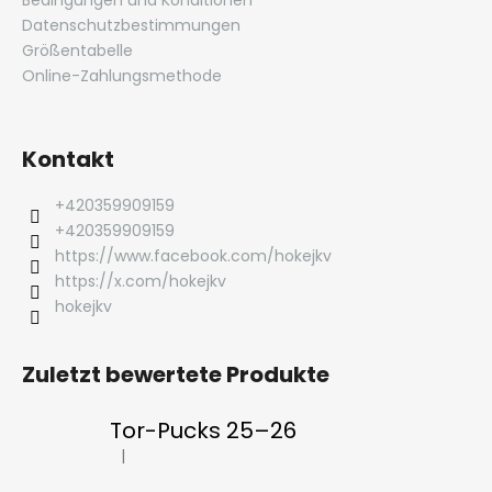
Datenschutzbestimmungen
Größentabelle
Online-Zahlungsmethode
Kontakt
+420359909159
+420359909159
https://www.facebook.com/hokejkv
https://x.com/hokejkv
hokejkv
Zuletzt bewertete Produkte
Tor-Pucks 25–26
|
Die Produktbewertung beträgt 5 von 5 Sternen.