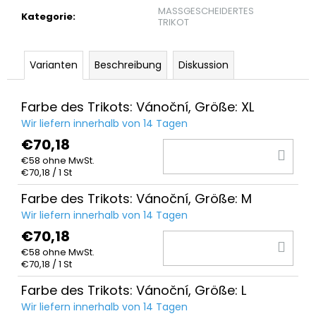
MASSGESCHEIDERTES
Kategorie
:
TRIKOT
Varianten
Beschreibung
Diskussion
Farbe des Trikots: Vánoční, Größe: XL
Wir liefern innerhalb von 14 Tagen
€70,18
IN
€58 ohne MwSt.
DE
Verkaufspreis:
€70,18 / 1 St
WA
Farbe des Trikots: Vánoční, Größe: M
Wir liefern innerhalb von 14 Tagen
€70,18
IN
€58 ohne MwSt.
DE
Verkaufspreis:
€70,18 / 1 St
WA
Farbe des Trikots: Vánoční, Größe: L
Wir liefern innerhalb von 14 Tagen