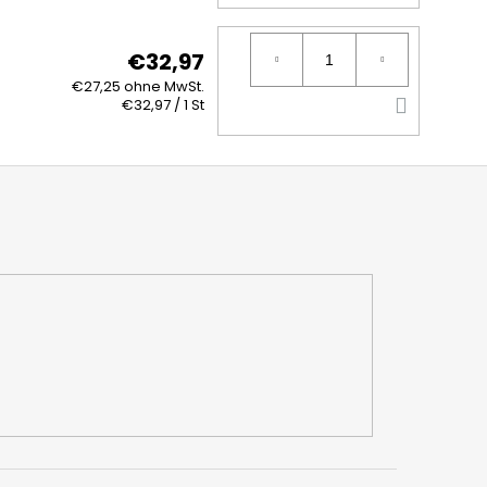
DEN
WARE
€32,97
€27,25 ohne MwSt.
IN
Verkaufspreis:
€32,97 / 1 St
DEN
WARE