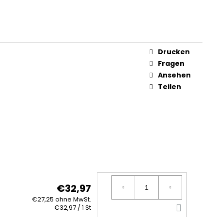
HORTS
12,32
Drucken
S
Fragen
Ansehen
Teilen
€32,97
€27,25 ohne MwSt.
IN
Verkaufspreis:
€32,97 / 1 St