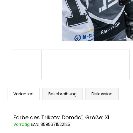
PLAYOFF-T-SHIRT-HALBFINALE
€3,17
Ursprünglich:
€6,18
Varianten
Beschreibung
Diskussion
Farbe des Trikots: Domácí, Größe: XL
Vorrätig
EAN:
8595671522125