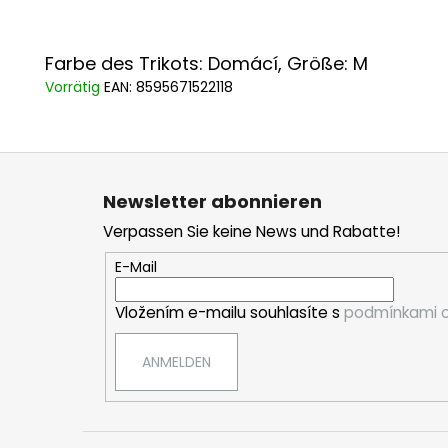
Farbe des Trikots: Domácí, Größe: M
Vorrätig
EAN:
8595671522118
F
u
Newsletter abonnieren
ß
Verpassen Sie keine News und Rabatte!
z
e
E-Mail
i
Vložením e-mailu souhlasíte s
podmínkami o
l
e
ANMELDEN