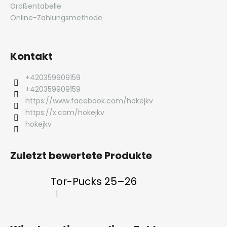
Größentabelle
Online-Zahlungsmethode
Kontakt
+420359909159
+420359909159
https://www.facebook.com/hokejkv
https://x.com/hokejkv
hokejkv
Zuletzt bewertete Produkte
Tor-Pucks 25–26
|
Die Produktbewertung beträgt 5 von 5 Sternen.