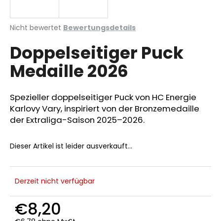
Die
Nicht bewertet
Bewertungsdetails
durchschnittliche
SUCHEN
Doppelseitiger Puck
Produktbewertung
ist
Medaille 2026
0,0
von
W
5
i
Sternen.
Spezieller doppelseitiger Puck von HC Energie
r
Karlovy Vary, inspiriert von der Bronzemedaille
e
der Extraliga-Saison 2025–2026.
m
p
f
Dieser Artikel ist leider ausverkauft…
e
h
l
Derzeit nicht verfügbar
e
n
€8,20