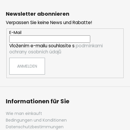
F
u
Newsletter abonnieren
ß
Verpassen Sie keine News und Rabatte!
z
e
E-Mail
i
Vložením e-mailu souhlasíte s
podmínkami
l
ochrany osobních údajů
e
ANMELDEN
Informationen für Sie
Wie man einkauft
Bedingungen und Konditionen
Datenschutzbestimmungen