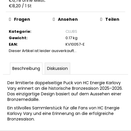
€6,78 ohne MwSt.
PLAYOFF-
Verkaufspreis:
€8,20 / 1 St
T-
SHIRT-
HALBFINALE
Fragen
Ansehen
Teilen
€3,17
Kategorie
:
CLUBS
Ursprünglich:
€6,18
Gewicht
:
0.17 kg
EAN
:
KV10057-E
Dieser Artikel ist leider ausverkauft…
Beschreibung
Diskussion
Der limitierte doppelseitige Puck von HC Energie Karlovy
Vary erinnert an die historische Bronzesaison 2025–2026.
Das einzigartige Design basiert auf dem Aussehen einer
Bronzemedaille.
Ein stilvolles Sammlerstück für alle Fans von HC Energie
Karlovy Vary und eine Erinnerung an die erfolgreiche
Bronzesaison.