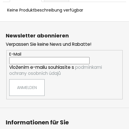
KINDER-
CAP
Keine Produktbeschreibung verfügbar
€14,38
F
u
Newsletter abonnieren
ß
Verpassen Sie keine News und Rabatte!
z
e
E-Mail
i
Vložením e-mailu souhlasíte s
podmínkami
l
ochrany osobních údajů
e
ANMELDEN
Informationen für Sie