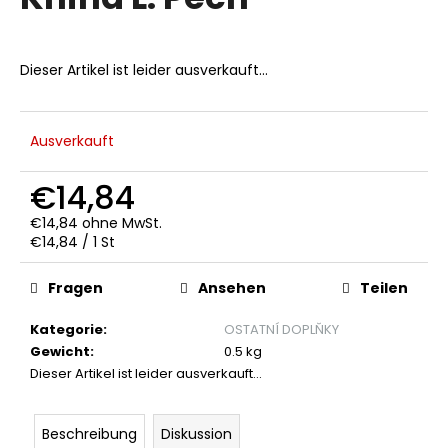
ist
0,0
von
5
Dieser Artikel ist leider ausverkauft…
SUCHEN
Sternen.
Ausverkauft
W
i
€14,84
r
€14,84 ohne MwSt.
e
Verkaufspreis:
€14,84 / 1 St
m
p
Fragen
Ansehen
Teilen
f
e
Kategorie
:
OSTATNÍ DOPLŇKY
h
Gewicht
:
0.5 kg
l
Dieser Artikel ist leider ausverkauft…
e
n
Beschreibung
Diskussion