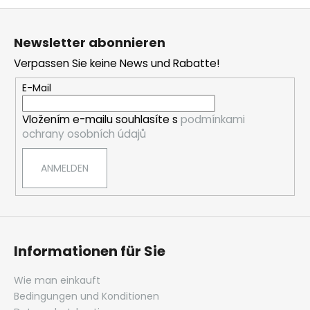
F
u
Newsletter abonnieren
ß
Verpassen Sie keine News und Rabatte!
z
e
E-Mail
i
Vložením e-mailu souhlasíte s
podmínkami
l
ochrany osobních údajů
e
ANMELDEN
Informationen für Sie
Wie man einkauft
Bedingungen und Konditionen