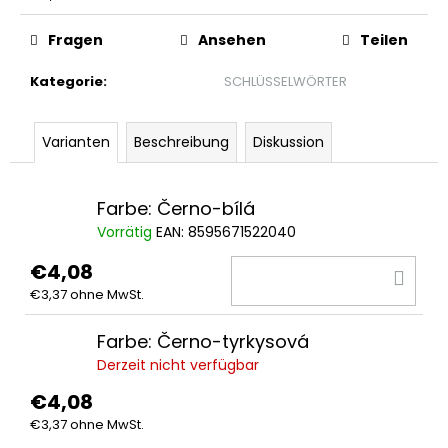
Verkaufspreis:
PLAYOFF-
T-
Fragen
Ansehen
Teilen
SHIRT-
HALBFINALE
Kategorie
:
SCHLÜSSELWÖRTER
€3,18
Ursprünglich:
€6,20
Varianten
Beschreibung
Diskussion
Farbe: Černo-bílá
Vorrätig
EAN:
8595671522040
€4,08
IN
€3,37 ohne MwSt.
DE
WA
Farbe: Černo-tyrkysová
Derzeit nicht verfügbar
€4,08
€3,37 ohne MwSt.