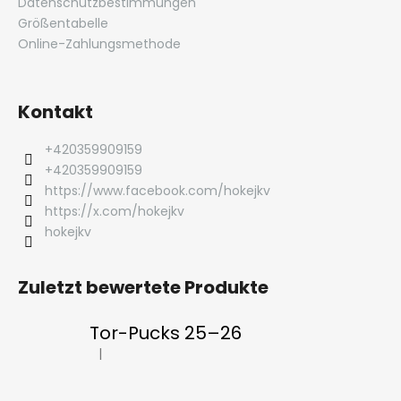
Datenschutzbestimmungen
Größentabelle
Online-Zahlungsmethode
Kontakt
+420359909159
+420359909159
https://www.facebook.com/hokejkv
https://x.com/hokejkv
hokejkv
Zuletzt bewertete Produkte
Tor-Pucks 25–26
|
Die Produktbewertung beträgt 5 von 5 Sternen.