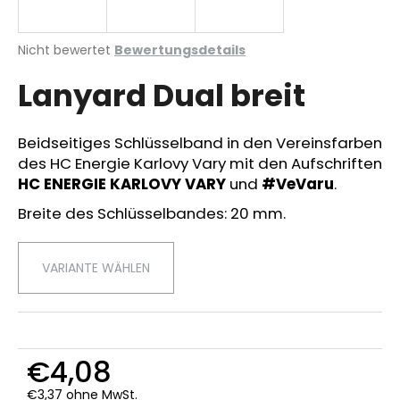
Die
Nicht bewertet
Bewertungsdetails
durchschnittliche
SUCHEN
Lanyard Dual breit
Produktbewertung
ist
0,0
von
Beidseitiges Schlüsselband in den Vereinsfarben
W
5
des HC Energie Karlovy Vary mit den Aufschriften
i
Sternen.
r
HC ENERGIE KARLOVY VARY
und
#VeVaru
.
e
Breite des Schlüsselbandes: 20 mm.
m
p
f
VARIANTE WÄHLEN
e
h
l
e
n
€4,08
€3,37 ohne MwSt.