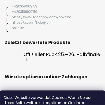
+420359909159
+420359909159
https://www.facebook.com/hokejkv
https://x.com/hokejkv
hokejkv
Zuletzt bewertete Produkte
Offizieller Puck 25.–26. Halbfinale
|
Die Produktbewertung beträgt 5 von 5 Sternen.
Wir akzeptieren online-Zahlungen
Diese Website verwendet Cookies. Wenn Sie auf
dieser Seite weitersurfen, stimmen Sie deren