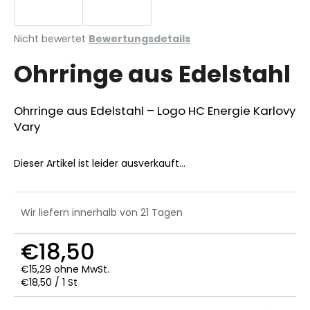
Die
Nicht bewertet
Bewertungsdetails
durchschnittliche
SUCHEN
Ohrringe aus Edelstahl
Produktbewertung
ist
0,0
von
Ohrringe aus Edelstahl – Logo HC Energie Karlovy
W
5
Vary
i
Sternen.
r
e
Dieser Artikel ist leider ausverkauft…
m
p
f
Wir liefern innerhalb von 21 Tagen
e
h
€18,50
l
e
€15,29 ohne MwSt.
n
Verkaufspreis:
€18,50 / 1 St