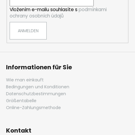
i
Vložením e-mailu souhlasíte s
podmínkami
l
ochrany osobních údajů
e
ANMELDEN
Informationen für Sie
Wie man einkauft
Bedingungen und Konditionen
Datenschutzbestimmungen
Größentabelle
Online-Zahlungsmethode
Kontakt