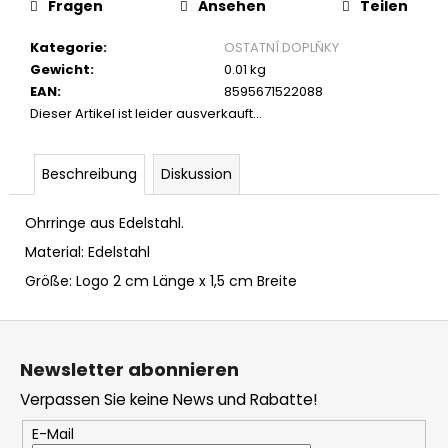
Fragen
Ansehen
Teilen
SAMOLEPKY
DĚTSKÉ
Kategorie
:
OSTATNÍ DOPLŇKY
€4,08
Gewicht
:
0.01 kg
EAN
:
8595671522088
Dieser Artikel ist leider ausverkauft…
Beschreibung
Diskussion
Ohrringe aus Edelstahl.
Material: Edelstahl
Größe: Logo 2 cm Länge x 1,5 cm Breite
F
u
Newsletter abonnieren
ß
Verpassen Sie keine News und Rabatte!
z
e
E-Mail