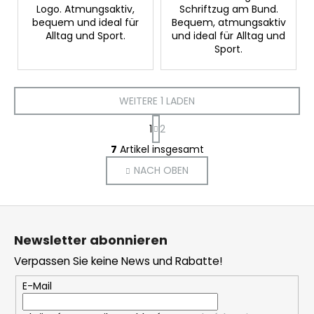
Logo. Atmungsaktiv,
Schriftzug am Bund.
bequem und ideal für
Bequem, atmungsaktiv
Alltag und Sport.
und ideal für Alltag und
Sport.
WEITERE 1 LADEN
P
1
2
a
S
g
7
Artikel insgesamt
t
i
NACH OBEN
e
n
i
u
e
e
F
r
r
u
u
e
Newsletter abonnieren
n
ß
l
g
Verpassen Sie keine News und Rabatte!
e
z
m
e
E-Mail
e
i
n