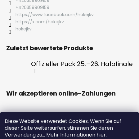
+420359909159
+420359909159
https://www.facebook.com/hokejkv
https://x.com/hokejkv
hokejkv
Zuletzt bewertete Produkte
Offizieller Puck 25.–26. Halbfinale
|
Die Produktbewertung beträgt 5 von 5 Sternen.
Wir akzeptieren online-Zahlungen
Diese Website verwendet Cookies. Wenn Sie auf
dieser Seite weitersurfen, stimmen Sie deren
HC ENERGIE
Eintrittskarten
FAN CLUB
Verwendung zu... Mehr Informationen hier.