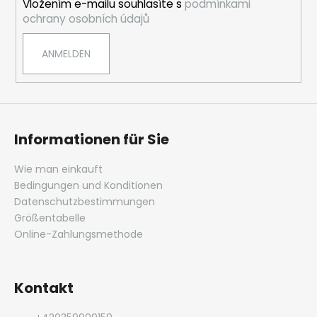
Vložením e-mailu souhlasíte s
podmínkami
l
t
ochrany osobních údajů
e
e
d
ANMELDEN
e
r
L
i
s
t
Informationen für Sie
e
Wie man einkauft
Bedingungen und Konditionen
Datenschutzbestimmungen
Größentabelle
Online-Zahlungsmethode
Kontakt