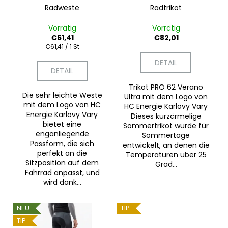
r
„DALA“
Radweste
Radtrikot
n
T-
P
g
SHIRT
Vorrätig
Vorrätig
r
€61,41
€82,01
€12,36
o
Verkaufspreis:
Ursprünglich:
€61,41 / 1 St
€20,56
d
DETAIL
DETAIL
u
k
Trikot PRO 62 Verano
Die sehr leichte Weste
Ultra mit dem Logo von
t
mit dem Logo von HC
HC Energie Karlovy Vary
e
Energie Karlovy Vary
Dieses kurzärmelige
bietet eine
Sommertrikot wurde für
enganliegende
Sommertage
Passform, die sich
entwickelt, an denen die
perfekt an die
Temperaturen über 25
Sitzposition auf dem
Grad...
Fahrrad anpasst, und
wird dank...
NEU
TIP
TIP