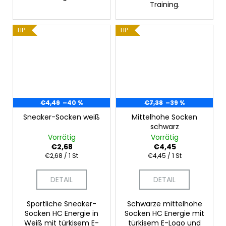
Training.
TIP
TIP
€4,49
–40 %
€7,38
–39 %
Sneaker-Socken weiß
Mittelhohe Socken
schwarz
Vorrätig
Vorrätig
€2,68
€4,45
Verkaufspreis:
Verkaufspreis:
€2,68 / 1 St
€4,45 / 1 St
DETAIL
DETAIL
Sportliche Sneaker-
Schwarze mittelhohe
Socken HC Energie in
Socken HC Energie mit
Weiß mit türkisem E-
türkisem E-Logo und