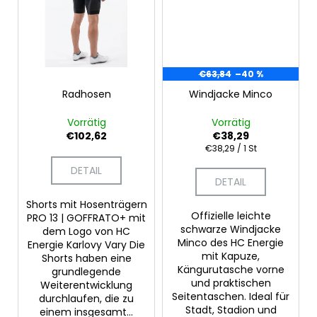
€63,84
–40 %
Radhosen
Windjacke Minco
Vorrätig
Vorrätig
€102,62
€38,29
Verkaufspreis:
€38,29 / 1 St
DETAIL
DETAIL
Shorts mit Hosenträgern
Offizielle leichte
PRO 13 | GOFFRATO+ mit
schwarze Windjacke
dem Logo von HC
Minco des HC Energie
Energie Karlovy Vary Die
mit Kapuze,
Shorts haben eine
Kängurutasche vorne
grundlegende
und praktischen
Weiterentwicklung
Seitentaschen. Ideal für
durchlaufen, die zu
Stadt, Stadion und
einem insgesamt...