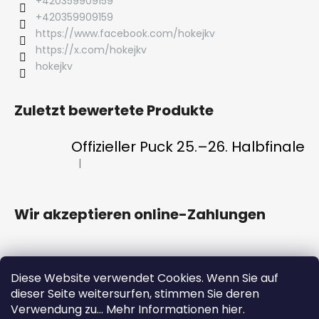
+420359909159
+420359909159
https://www.facebook.com/hokejkv
https://x.com/hokejkv
hokejkv
Zuletzt bewertete Produkte
Offizieller Puck 25.–26. Halbfinale
|
Die Produktbewertung beträgt 5 von 5 Sternen.
Wir akzeptieren online-Zahlungen
Diese Website verwendet Cookies. Wenn Sie auf
dieser Seite weitersurfen, stimmen Sie deren
HC ENERGIE
Eintrittskarten
FAN CLUB
Verwendung zu... Mehr Informationen hier.