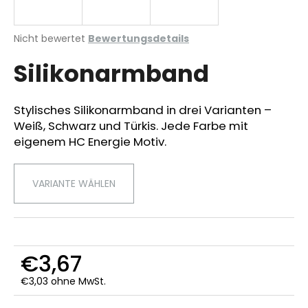
Die
Nicht bewertet
Bewertungsdetails
durchschnittliche
SUCHEN
Silikonarmband
Produktbewertung
ist
0,0
von
Stylisches Silikonarmband in drei Varianten –
W
5
Weiß, Schwarz und Türkis. Jede Farbe mit
i
Sternen.
r
eigenem HC Energie Motiv.
e
m
VARIANTE WÄHLEN
p
f
e
h
l
€3,67
e
n
€3,03 ohne MwSt.
Verkaufspreis: