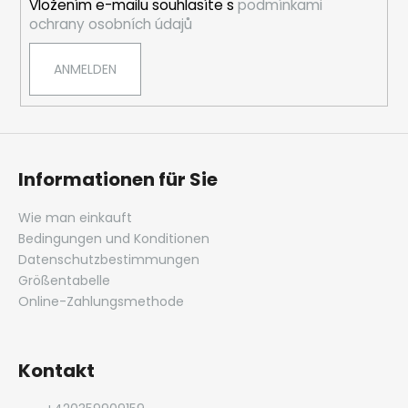
Vložením e-mailu souhlasíte s
podmínkami
l
ochrany osobních údajů
e
ANMELDEN
Informationen für Sie
Wie man einkauft
Bedingungen und Konditionen
Datenschutzbestimmungen
Größentabelle
Online-Zahlungsmethode
Kontakt