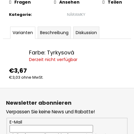
Fragen
Ansehen
Teilen
PLAYOFF-
RIKOT
25–
Kategorie
:
NÁRAMKY
26
€65,90
Varianten
Beschreibung
Diskussion
Farbe: Tyrkysová
Derzeit nicht verfügbar
€3,67
€3,03 ohne MwSt.
F
u
Newsletter abonnieren
ß
Verpassen Sie keine News und Rabatte!
z
e
E-Mail
i