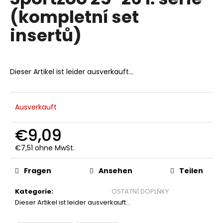
ist
(kompletní set
0,0
von
insertů)
5
SUCHEN
Sternen.
Dieser Artikel ist leider ausverkauft…
W
i
r
Ausverkauft
e
m
€9,09
p
f
€7,51 ohne MwSt.
e
Verkaufspreis:
h
Fragen
Ansehen
Teilen
l
e
Kategorie
:
OSTATNÍ DOPLŇKY
n
Dieser Artikel ist leider ausverkauft…