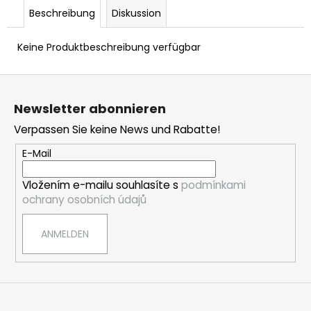
„DALA“
Beschreibung
Diskussion
T-
SHIRT
Keine Produktbeschreibung verfügbar
€12,39
Ursprünglich:
€20,61
F
u
Newsletter abonnieren
ß
Verpassen Sie keine News und Rabatte!
z
e
E-Mail
i
Vložením e-mailu souhlasíte s
podmínkami
l
ochrany osobních údajů
e
ANMELDEN