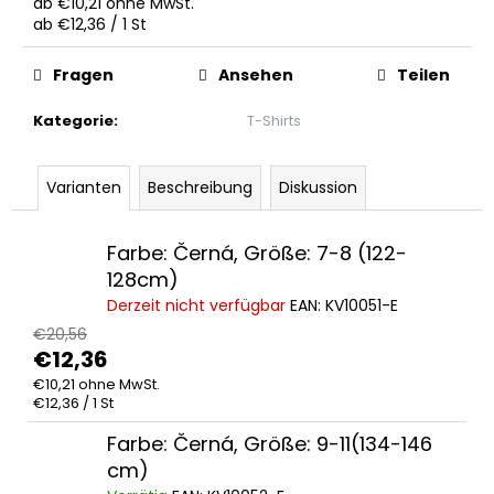
ab
€10,21
ohne MwSt.
SCHWARZE
Verkaufspreis:
ab €12,36 / 1 St
5-
PANEL-
CAP
Fragen
Ansehen
Teilen
€16,03
Kategorie
:
T-Shirts
Varianten
Beschreibung
Diskussion
Farbe: Černá, Größe: 7-8 (122-
128cm)
Derzeit nicht verfügbar
EAN:
KV10051-E
€20,56
€12,36
€10,21 ohne MwSt.
Verkaufspreis:
€12,36 / 1 St
Farbe: Černá, Größe: 9-11(134-146
cm)