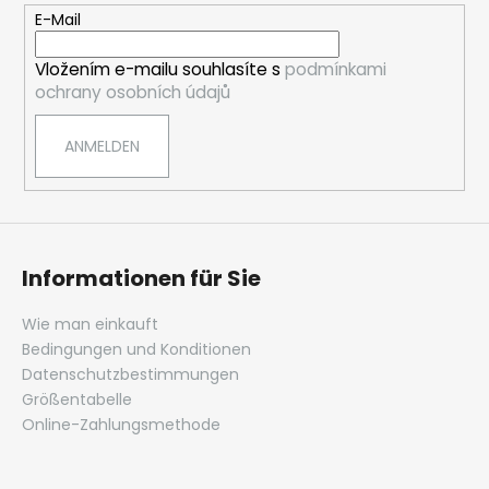
e
E-Mail
i
Vložením e-mailu souhlasíte s
podmínkami
l
ochrany osobních údajů
e
ANMELDEN
Informationen für Sie
Wie man einkauft
Bedingungen und Konditionen
Datenschutzbestimmungen
Größentabelle
Online-Zahlungsmethode