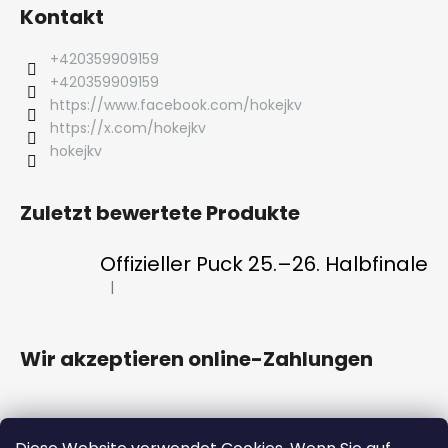
Kontakt
+420359909159
+420359909159
https://www.facebook.com/hokejkv
https://x.com/hokejkv
hokejkv
Zuletzt bewertete Produkte
Offizieller Puck 25.–26. Halbfinale
|
Die Produktbewertung beträgt 5 von 5 Sternen.
Wir akzeptieren online-Zahlungen