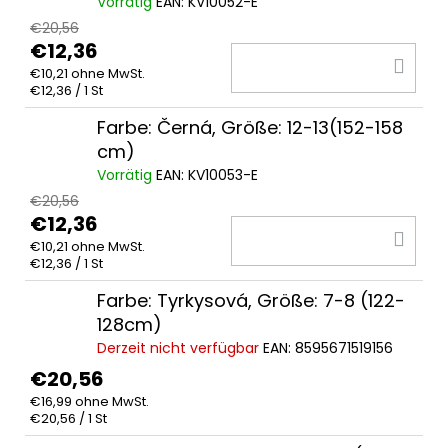
Vorrätig
EAN:
KV10052-E
€20,56
€12,36
IN
€10,21 ohne MwSt.
DE
Verkaufspreis:
€12,36 / 1 St
WA
Farbe: Černá, Größe: 12-13(152-158
cm)
Vorrätig
EAN:
KV10053-E
€20,56
€12,36
IN
€10,21 ohne MwSt.
DE
Verkaufspreis:
€12,36 / 1 St
WA
Farbe: Tyrkysová, Größe: 7-8 (122-
128cm)
Derzeit nicht verfügbar
EAN:
8595671519156
€20,56
€16,99 ohne MwSt.
Verkaufspreis:
€20,56 / 1 St