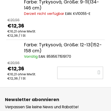
Farbe: Tyrkysová, Größe: 9-11(134-
146 cm)
Derzeit nicht verfügbar
EAN:
KV10055-E
€20,56
€12,36
€10,21 ohne MwSt.
Verkaufspreis:
€12,36 / 1 St
Farbe: Tyrkysová, Größe: 12-13(152-
158 cm)
Vorrätig
EAN:
8595671519170
€20,56
€12,36
IN
€10,21 ohne MwSt.
DE
Verkaufspreis:
€12,36 / 1 St
WA
F
u
Newsletter abonnieren
ß
Verpassen Sie keine News und Rabatte!
z