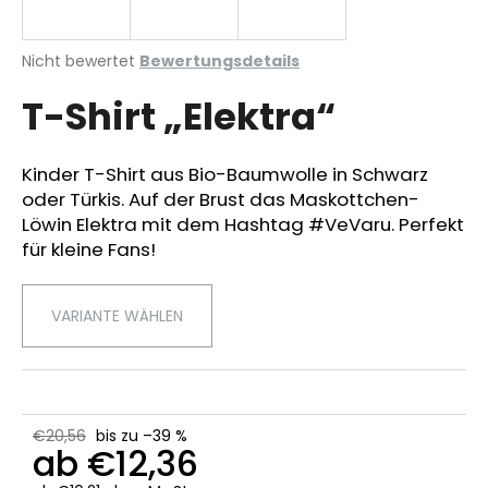
Die
Nicht bewertet
Bewertungsdetails
durchschnittliche
SUCHEN
T-Shirt „Elektra“
Produktbewertung
ist
0,0
von
Kinder T-Shirt aus Bio-Baumwolle in Schwarz
W
5
oder Türkis. Auf der Brust das Maskottchen-
i
Sternen.
r
Löwin Elektra mit dem Hashtag #VeVaru. Perfekt
e
für kleine Fans!
m
p
VARIANTE WÄHLEN
f
e
h
l
e
€20,56
bis zu –39 %
n
ab
€12,36