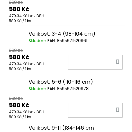
968 Kč
580 Kč
479,34 Kč bez DPH
Měrná
580 Kč / 1 ks
cena:
Velikost: 3-4 (98-104 cm)
Skladem
EAN:
8595671520961
968 Kč
580 Kč
DO
479,34 Kč bez DPH
KOŠ
Měrná
580 Kč / 1 ks
cena:
Velikost: 5-6 (110-116 cm)
Skladem
EAN:
8595671520978
968 Kč
580 Kč
DO
479,34 Kč bez DPH
KOŠ
Měrná
580 Kč / 1 ks
cena:
Velikost: 9-11 (134-146 cm