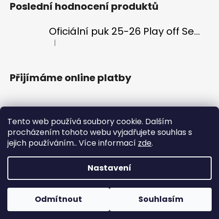
Poslední hodnocení produktů
Oficiální puk 25-26 Play off Semifinále
|
Hodnocení produktu je 5 z 5 hvězdiček.
Přijímáme online platby
Tento web používá soubory cookie. Dalším
procházením tohoto webu vyjadřujete souhlas s
Klubový web
Vstupenky
Fanklub
Aplikace ENERGIE
jejich používáním.. Více informací
zde
.
Nastavení
Vytvořil Shoptet
Copyright 2026
#VeVaru shop
. Všechna práva
Vítejte v nově otevřeném oficiálním e-shopu HC Energie
Odmítnout
Souhlasím
vyhrazena.
Karlovy Vary! Nakupuj oblíbený merch a buď #VeVaru!