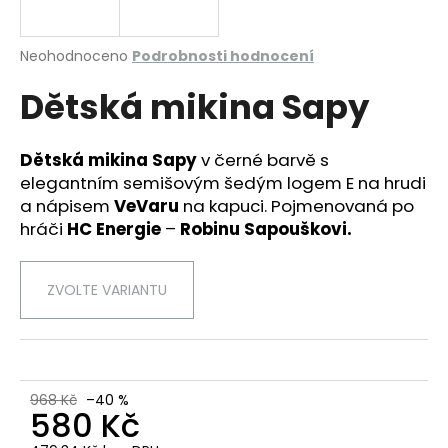
a
j
Průměrné
Neohodnoceno
Podrobnosti hodnocení
í
hodnocení
Dětská mikina Sapy
produktu
t
je
?
0,0
z
Dětská mikina Sapy
v černé barvě s
5
elegantním semišovým šedým logem E na hrudi
hvězdiček.
a nápisem
VeVaru
na kapuci. Pojmenovaná po
hráči
HC Energie
–
Robinu Sapouškovi.
HLEDAT
ZVOLTE VARIANTU
D
o
p
o
968 Kč
–40 %
r
580 Kč
u