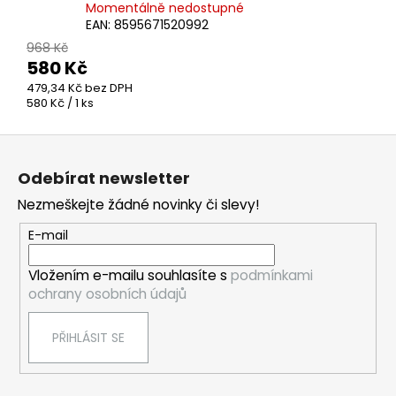
Momentálně nedostupné
EAN:
8595671520992
968 Kč
580 Kč
479,34 Kč bez DPH
Měrná
580 Kč / 1 ks
cena:
Z
á
Odebírat newsletter
p
Nezmeškejte žádné novinky či slevy!
a
t
E-mail
í
Vložením e-mailu souhlasíte s
podmínkami
ochrany osobních údajů
PŘIHLÁSIT SE