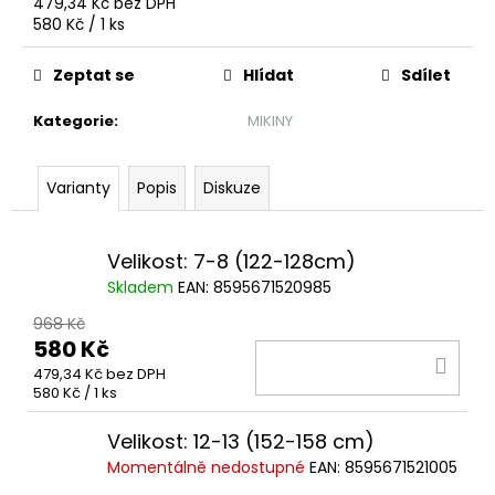
č
479,34 Kč bez DPH
Měrná
u
580 Kč / 1 ks
cena:
j
e
Zeptat se
Hlídat
Sdílet
m
e
Kategorie
:
MIKINY
Varianty
Popis
Diskuze
DRES
FAN
PLAY
OFF
Velikost: 7-8 (122-128cm)
25-
26
Skladem
EAN:
8595671520985
SEMIFINÁLE
968 Kč
1
580 Kč
599
DO
Kč
479,34 Kč bez DPH
KOŠ
Měrná
580 Kč / 1 ks
cena:
Velikost: 12-13 (152-158 cm)
Momentálně nedostupné
EAN:
8595671521005