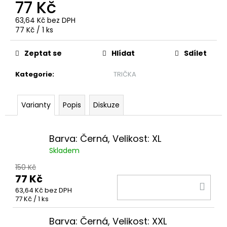
č
77 Kč
u
63,64 Kč bez DPH
j
Měrná
77 Kč / 1 ks
e
cena:
m
Zeptat se
Hlídat
Sdílet
e
Kategorie
:
TRIČKA
DRES
FAN
PLAY
Varianty
Popis
Diskuze
OFF
25-
26
Barva: Černá, Velikost: XL
1
Skladem
599
Kč
150 Kč
77 Kč
DO
63,64 Kč bez DPH
KOŠ
Měrná
77 Kč / 1 ks
cena:
Barva: Černá, Velikost: XXL