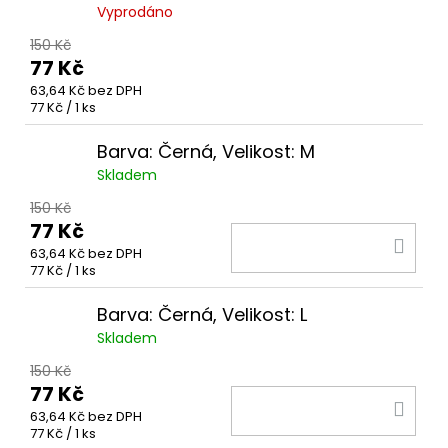
Vyprodáno
150 Kč
77 Kč
63,64 Kč bez DPH
Měrná
77 Kč / 1 ks
cena:
Barva: Černá, Velikost: M
Skladem
150 Kč
77 Kč
DO
63,64 Kč bez DPH
KOŠ
Měrná
77 Kč / 1 ks
cena:
Barva: Černá, Velikost: L
Skladem
150 Kč
77 Kč
DO
63,64 Kč bez DPH
KOŠ
Měrná
77 Kč / 1 ks