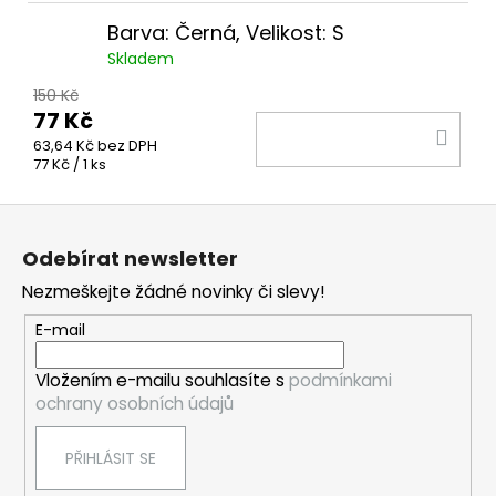
cena:
Barva: Černá, Velikost: S
Skladem
150 Kč
77 Kč
DO
63,64 Kč bez DPH
KOŠ
Měrná
77 Kč / 1 ks
cena:
Z
á
Odebírat newsletter
p
Nezmeškejte žádné novinky či slevy!
a
t
E-mail
í
Vložením e-mailu souhlasíte s
podmínkami
ochrany osobních údajů
PŘIHLÁSIT SE