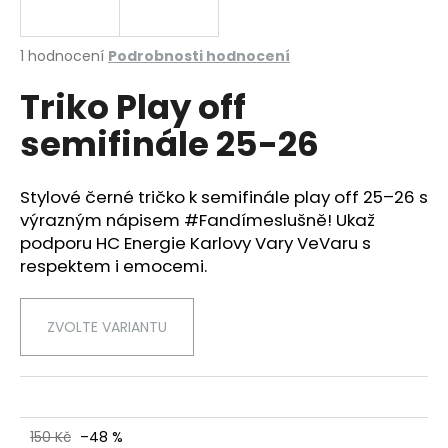
a
j
Průměrné
1 hodnocení
Podrobnosti hodnocení
í
hodnocení
Triko Play off
produktu
t
je
?
semifinále 25-26
5,0
z
5
hvězdiček.
Stylové černé tričko k semifinále play off 25–26 s
výrazným nápisem #Fandímeslušně! Ukaž
HLEDAT
podporu HC Energie Karlovy Vary VeVaru s
respektem i emocemi.
D
ZVOLTE VARIANTU
o
p
o
r
u
150 Kč
–48 %