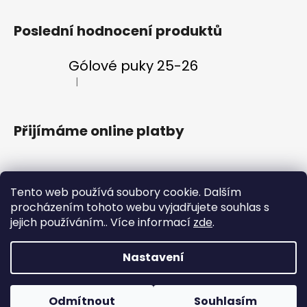
Poslední hodnocení produktů
Gólové puky 25-26
|
Hodnocení produktu je 5 z 5 hvězdiček.
Přijímáme online platby
Tento web používá soubory cookie. Dalším
procházením tohoto webu vyjadřujete souhlas s
Klubový web
Vstupenky
Fanklub
Aplikace ENERGIE
jejich používáním.. Více informací
zde
.
Nastavení
Vytvořil Shoptet
Copyright 2026
#VeVaru shop
. Všechna práva
Vítejte v nově otevřeném oficiálním e-shopu HC Energie
Odmítnout
Souhlasím
vyhrazena.