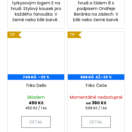
tyrkysovým logem E na
hrudi a číslem 8 s
hrudi. Stylový kousek pro
podpisem Ondřeje
každého fanouška. V
Beránka na zádech. V
černé nebo bílé barvě.
bílé nebo černé barvě.
TIP
TIP
749 KČ
–39 %
599 KČ
AŽ
–39 %
Triko Dello
Triko Čeče
Skladem
Momentálně nedostupné
450 Kč
360 Kč
od
Měrná
Měrná
450 Kč / 1 ks
599 Kč / 1 ks
cena:
cena:
DETAIL
DETAIL