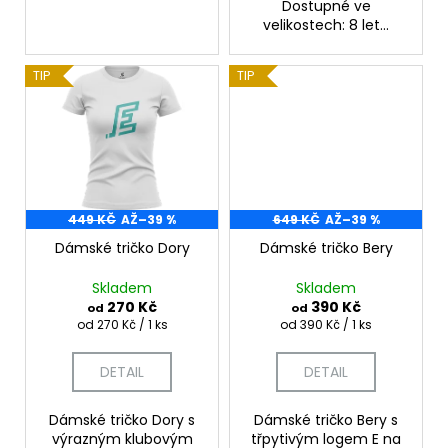
Dostupné ve
velikostech: 8 let...
TIP
TIP
449 KČ
AŽ
–39 %
649 KČ
AŽ
–39 %
Dámské tričko Dory
Dámské tričko Bery
Skladem
Skladem
270 Kč
390 Kč
od
od
Měrná
Měrná
od 270 Kč / 1 ks
od 390 Kč / 1 ks
cena:
cena:
DETAIL
DETAIL
Dámské tričko Dory s
Dámské tričko Bery s
výrazným klubovým
třpytivým logem E na