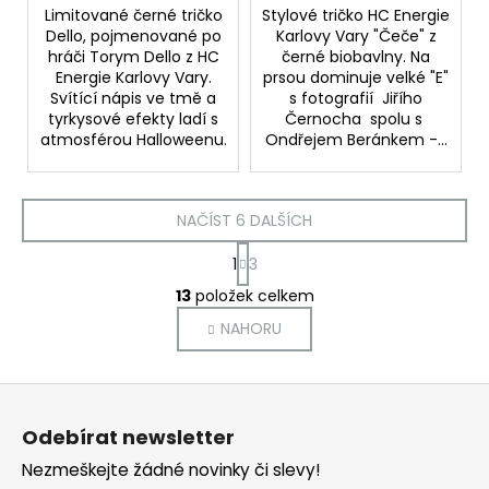
Limitované černé tričko
Stylové tričko HC Energie
Dello, pojmenované po
Karlovy Vary "Čeče" z
hráči Torym Dello z HC
černé biobavlny. Na
Energie Karlovy Vary.
prsou dominuje velké "E"
Svítící nápis ve tmě a
s fotografií Jiřího
tyrkysové efekty ladí s
Černocha spolu s
atmosférou Halloweenu.
Ondřejem Beránkem -...
NAČÍST 6 DALŠÍCH
S
1
3
t
O
r
13
položek celkem
v
á
NAHORU
l
n
k
á
o
d
Z
v
a
á
á
c
Odebírat newsletter
n
p
í
í
Nezmeškejte žádné novinky či slevy!
p
a