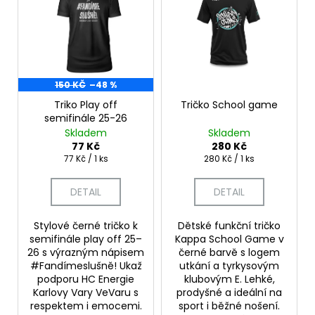
d
č
p
u
u
j
i
k
e
s
t
m
p
ů
e
r
150 KČ
–48 %
o
Triko Play off
Tričko School game
semifinále 25-26
DĚTSKÁ
d
KŠILTOVKA
Skladem
Skladem
u
77 Kč
280 Kč
349
k
Měrná
Měrná
77 Kč / 1 ks
280 Kč / 1 ks
Kč
cena:
cena:
t
DETAIL
DETAIL
ů
Stylové černé tričko k
Dětské funkční tričko
semifinále play off 25–
Kappa School Game v
26 s výrazným nápisem
černé barvě s logem
#Fandímeslušně! Ukaž
utkání a tyrkysovým
podporu HC Energie
klubovým E. Lehké,
Karlovy Vary VeVaru s
prodyšné a ideální na
respektem i emocemi.
sport i běžné nošení.