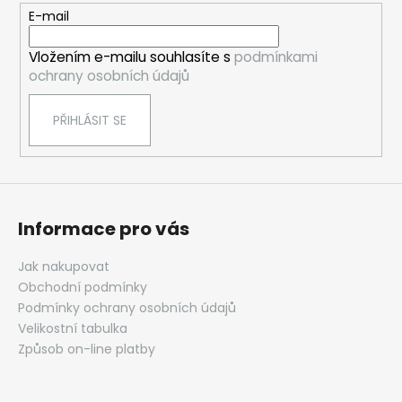
r
t
E-mail
v
í
k
Vložením e-mailu souhlasíte s
podmínkami
y
ochrany osobních údajů
v
ý
PŘIHLÁSIT SE
p
i
s
u
Informace pro vás
Jak nakupovat
Obchodní podmínky
Podmínky ochrany osobních údajů
Velikostní tabulka
Způsob on-line platby