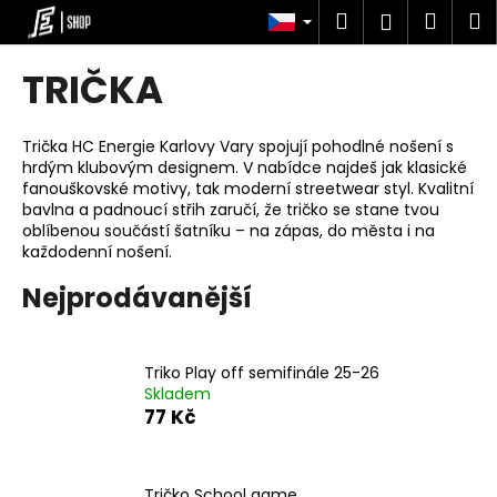
K
Přejít
Hledat
Náku
M
Přihlášen
na
o
obsah
Zpět
Zpět
košík
š
TRIČKA
í
C
k
o
Trička HC Energie Karlovy Vary spojují pohodlné nošení s
hrdým klubovým designem. V nabídce najdeš jak klasické
p
fanouškovské motivy, tak moderní streetwear styl. Kvalitní
o
bavlna a padnoucí střih zaručí, že tričko se stane tvou
t
oblíbenou součástí šatníku – na zápas, do města i na
každodenní nošení.
ř
e
Nejprodávanější
b
u
Triko Play off semifinále 25-26
j
Skladem
e
77 Kč
t
e
n
Tričko School game