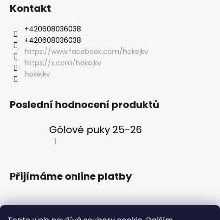
Kontakt
‭+420608036038
‭+420608036038
https://www.facebook.com/hokejkv
https://x.com/hokejkv
hokejkv
Poslední hodnocení produktů
Gólové puky 25-26
|
Hodnocení produktu je 5 z 5 hvězdiček.
Přijímáme online platby