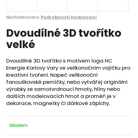
a
j
Průměrné
Neohodnoceno
Podrobnosti hodnocení
í
hodnocení
Dvoudílné 3D tvořítko
produktu
t
je
?
velké
0,0
z
5
hvězdiček.
Dvoudílné 3D tvořítko s motivem loga HC
Energie Karlovy Vary ve velikonočním vajíčku pro
HLEDAT
kreativní tvoření. Napeč velikonoční
fanouškovské perníčky, nebo vytvářej originální
výrobky ze samotvrdnoucí hmoty, hlíny nebo
dalších modelovacích hmot a proměň je v
D
dekorace, magnetky či dárkové zápichy.
o
p
o
r
Skladem
u