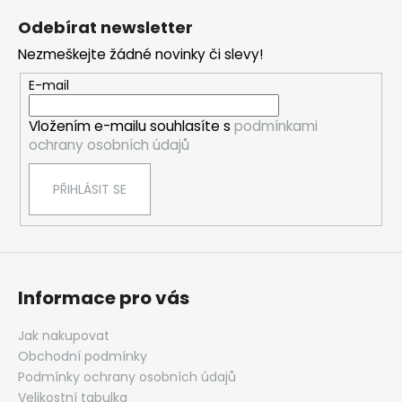
á
Odebírat newsletter
p
Nezmeškejte žádné novinky či slevy!
a
t
E-mail
í
Vložením e-mailu souhlasíte s
podmínkami
ochrany osobních údajů
PŘIHLÁSIT SE
Informace pro vás
Jak nakupovat
Obchodní podmínky
Podmínky ochrany osobních údajů
Velikostní tabulka