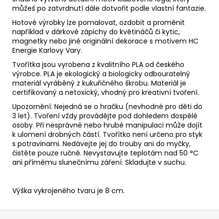
můžeš po zatvrdnutí dále dotvořit podle vlastní fantazie.
Hotové výrobky lze pomalovat, ozdobit a proměnit
například v dárkové zápichy do květináčů či kytic,
magnetky nebo jiné originální dekorace s motivem HC
Energie Karlovy Vary.
Tvořítka jsou vyrobena z kvalitního PLA od českého
výrobce. PLA je ekologický a biologicky odbouratelný
materiál vyráběný z kukuřičného škrobu. Materiál je
certifikovaný a netoxický, vhodný pro kreativní tvoření.
Upozornění: Nejedná se o hračku (nevhodné pro děti do
3 let). Tvoření vždy provádějte pod dohledem dospělé
osoby. Při nesprávné nebo hrubé manipulaci může dojít
k ulomení drobných částí. Tvořítko není určeno pro styk
s potravinami. Nedávejte jej do trouby ani do myčky,
čistěte pouze ručně. Nevystavujte teplotám nad 50 °C
ani přímému slunečnímu záření. Skladujte v suchu.
Výška vykrojeného tvaru je 8 cm.
Z