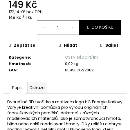
č
149 Kč
u
123,14 Kč bez DPH
j
Měrná
149 Kč / 1 ks
e
cena:
m
DO KOŠÍKU
e
Zeptat se
Hlídat
Sdílet
DRES
FAN
Kategorie
:
OSTATNÍ DOPLŇKY
PLAY
Hmotnost
:
0.02 kg
OFF
25-
EAN
:
8595671522002
26
1
599
Popis
Diskuze
Kč
Dvoudílné 3D tvořítko s motivem loga HC Energie Karlovy
Vary je kreativní pomůcka pro výrobu originálních
fanouškovských perníčků, dekorací z různých
modelovacích materiálů, jako je samotvrdnoucí hmota,
hlína nebo další modelovací hmoty. Díky reliéfu a obrysu
snadno vytvoříš detailní motiv klubového loga, který