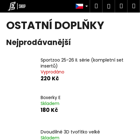
K
Přejít
Hledat
Náku
M
Přihlášen
na
o
obsah
Zpět
Zpět
košík
š
OSTATNÍ DOPLŇKY
í
C
k
Nejprodávanější
o
p
o
Sportzoo 25-26 II. série (kompletní set
t
insertů)
Vyprodáno
ř
220 Kč
e
b
u
Boxerky E
Skladem
j
180 Kč
e
t
e
Dvoudílné 3D tvořítko velké
n
Skladem