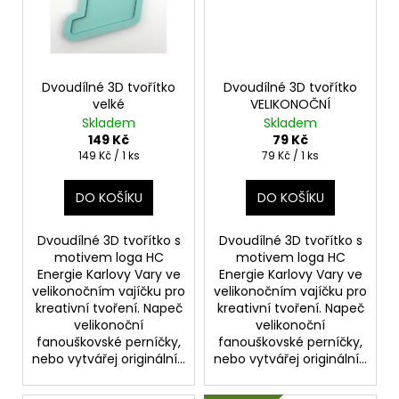
Dvoudílné 3D tvořítko
Dvoudílné 3D tvořítko
velké
VELIKONOČNÍ
Skladem
Skladem
149 Kč
79 Kč
Měrná
Měrná
149 Kč / 1 ks
79 Kč / 1 ks
cena:
cena:
DO KOŠÍKU
DO KOŠÍKU
Dvoudílné 3D tvořítko s
Dvoudílné 3D tvořítko s
motivem loga HC
motivem loga HC
Energie Karlovy Vary ve
Energie Karlovy Vary ve
velikonočním vajíčku pro
velikonočním vajíčku pro
kreativní tvoření. Napeč
kreativní tvoření. Napeč
velikonoční
velikonoční
fanouškovské perníčky,
fanouškovské perníčky,
nebo vytvářej originální...
nebo vytvářej originální...