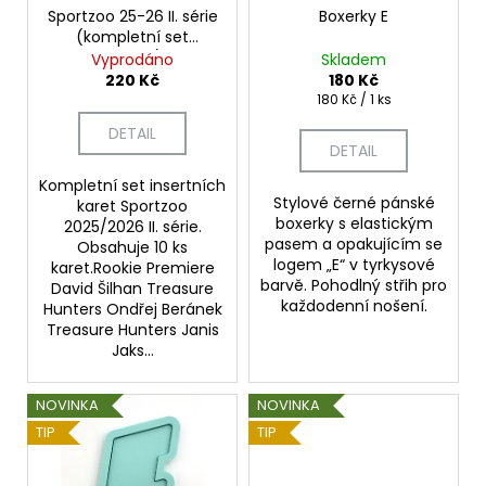
č
o
Sportzoo 25-26 II. série
Boxerky E
u
(kompletní set
d
j
insertů)
Vyprodáno
Skladem
e
u
220 Kč
180 Kč
m
k
Měrná
180 Kč / 1 ks
cena:
e
t
DETAIL
DETAIL
ů
PUK
Kompletní set insertních
Stylové černé pánské
OBOUSTRANNÝ
karet Sportzoo
TROFEJ
boxerky s elastickým
2025/2026 II. série.
2026
pasem a opakujícím se
Obsahuje 10 ks
logem „E“ v tyrkysové
karet.Rookie Premiere
199
barvě. Pohodlný střih pro
Kč
David Šilhan Treasure
každodenní nošení.
Hunters Ondřej Beránek
Treasure Hunters Janis
Jaks...
NOVINKA
NOVINKA
TIP
TIP