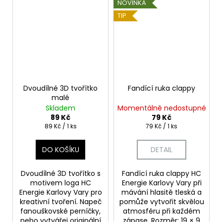
NOVINKA
TIP
Dvoudílné 3D tvořítko
Fandící ruka clappy
malé
Skladem
Momentálně nedostupné
89 Kč
79 Kč
Měrná
Měrná
89 Kč / 1 ks
79 Kč / 1 ks
cena:
cena:
DO KOŠÍKU
DETAIL
Dvoudílné 3D tvořítko s
Fandící ruka clappy HC
motivem loga HC
Energie Karlovy Vary při
Energie Karlovy Vary pro
mávání hlasitě tleská a
kreativní tvoření. Napeč
pomůže vytvořit skvělou
fanouškovské perníčky,
atmosféru při každém
nebo vytvářej originální
zápase. Rozměr: 19 × 9