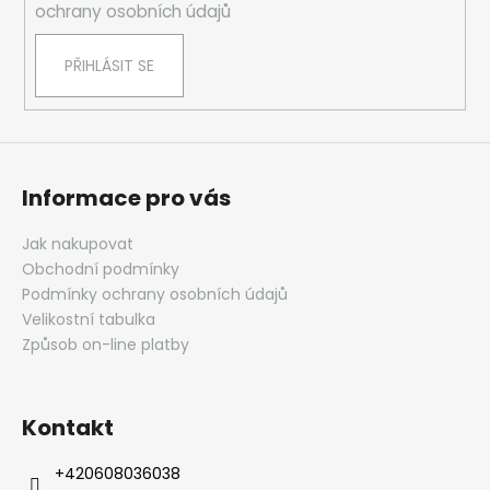
y
ochrany osobních údajů
v
ý
PŘIHLÁSIT SE
p
i
s
u
Informace pro vás
Jak nakupovat
Obchodní podmínky
Podmínky ochrany osobních údajů
Velikostní tabulka
Způsob on-line platby
Kontakt
‭+420608036038