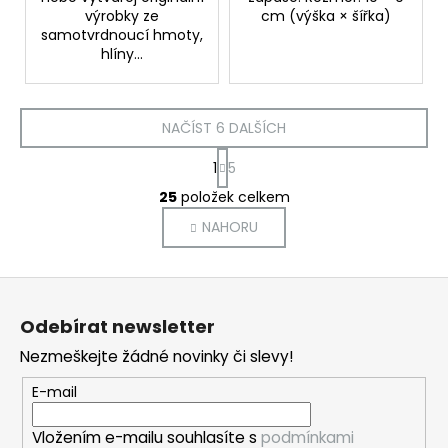
výrobky ze
cm (výška × šířka)
samotvrdnoucí hmoty,
hlíny...
NAČÍST 6 DALŠÍCH
S
1
5
t
O
r
25
položek celkem
v
á
NAHORU
l
n
k
á
o
d
Z
v
a
á
á
c
Odebírat newsletter
n
p
í
í
Nezmeškejte žádné novinky či slevy!
p
a
r
t
E-mail
v
í
k
Vložením e-mailu souhlasíte s
podmínkami