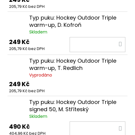
205,79 Kč bez DPH
Typ puku: Hockey Outdoor Triple
warm-up, D. Kofroň
Skladem
249 Kč
DO
205,79 Kč bez DPH
KOŠ
Typ puku: Hockey Outdoor Triple
warm-up, T. Redlich
Vyprodáno
249 Kč
205,79 Kč bez DPH
Typ puku: Hockey Outdoor Triple
signed 50, M. Stříteský
Skladem
490 Kč
DO
404,96 Kč bez DPH