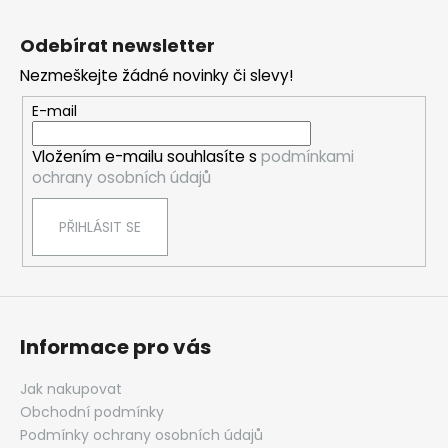
Z
á
Odebírat newsletter
p
Nezmeškejte žádné novinky či slevy!
a
t
E-mail
í
Vložením e-mailu souhlasíte s
podmínkami
ochrany osobních údajů
PŘIHLÁSIT SE
Informace pro vás
Jak nakupovat
Obchodní podmínky
Podmínky ochrany osobních údajů