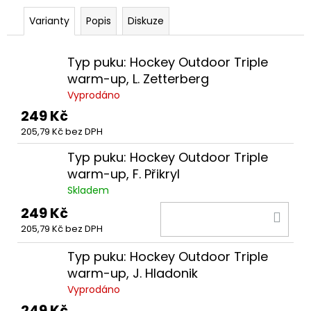
č
u
Varianty
Popis
Diskuze
j
e
Typ puku: Hockey Outdoor Triple
m
e
warm-up, L. Zetterberg
Vyprodáno
249 Kč
FANDRES
24-
205,79 Kč bez DPH
25
REUNANEN
Typ puku: Hockey Outdoor Triple
warm-up, F. Přikryl
800
Kč
Skladem
Původně:
990
249 Kč
DO
Kč
205,79 Kč bez DPH
KOŠ
Typ puku: Hockey Outdoor Triple
warm-up, J. Hladonik
Vyprodáno
249 Kč