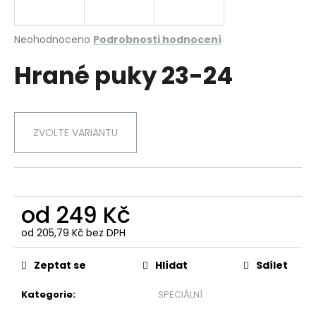
a
j
Průměrné
Neohodnoceno
Podrobnosti hodnocení
í
hodnocení
Hrané puky 23-24
produktu
t
je
?
0,0
z
5
ZVOLTE VARIANTU
hvězdiček.
HLEDAT
od
249 Kč
D
od
205,79 Kč
bez DPH
o
Měrná
p
cena:
Zeptat se
Hlídat
Sdílet
o
r
Kategorie
:
SPECIÁLNÍ
u