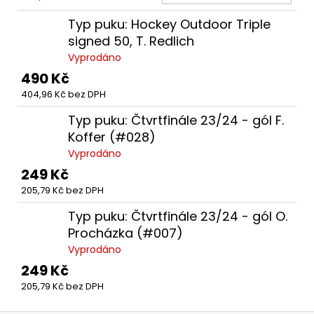
KOŠ
Typ puku: Hockey Outdoor Triple
signed 50, T. Redlich
Vyprodáno
490 Kč
404,96 Kč bez DPH
Typ puku: Čtvrtfinále 23/24 - gól F.
Koffer (#028)
Vyprodáno
249 Kč
205,79 Kč bez DPH
Typ puku: Čtvrtfinále 23/24 - gól O.
Procházka (#007)
Vyprodáno
249 Kč
205,79 Kč bez DPH