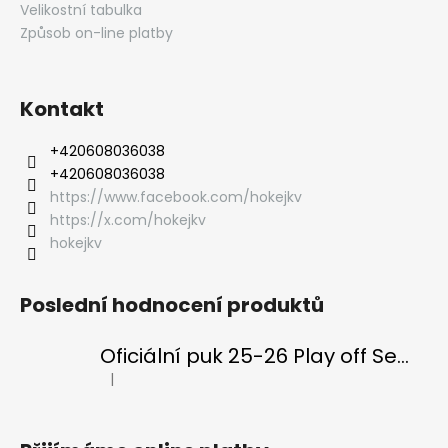
Velikostní tabulka
Způsob on-line platby
Kontakt
‭+420608036038
‭+420608036038
https://www.facebook.com/hokejkv
https://x.com/hokejkv
hokejkv
Poslední hodnocení produktů
Oficiální puk 25-26 Play off Semifinále
|
Hodnocení produktu je 5 z 5 hvězdiček.