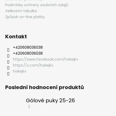
Podmínky ochrany osobních údajů
Velikostní tabulka
Způsob on-line platby
Kontakt
‭+420608036038
‭+420608036038
https://www.facebook.com/hokejkv
https://x.com/hokejkv
hokejkv
Poslední hodnocení produktů
Gólové puky 25-26
|
Hodnocení produktu je 5 z 5 hvězdiček.