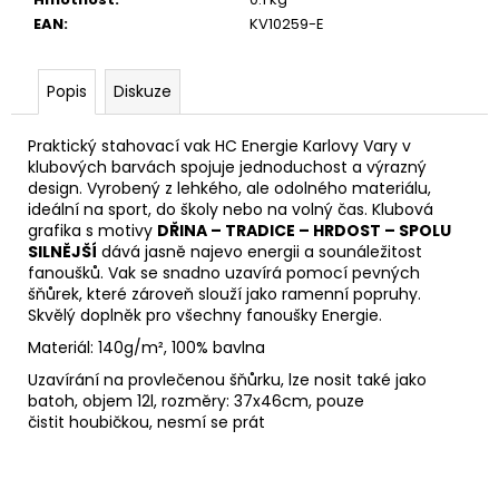
č
u
EAN
:
KV10259-E
j
e
Popis
Diskuze
m
e
Praktický stahovací vak HC Energie Karlovy Vary v
klubových barvách spojuje jednoduchost a výrazný
design. Vyrobený z lehkého, ale odolného materiálu,
DĚTSKÁ
KŠILTOVKA
ideální na sport, do školy nebo na volný čas. Klubová
grafika s motivy
DŘINA – TRADICE – HRDOST – SPOLU
349
SILNĚJŠÍ
dává jasně najevo energii a sounáležitost
Kč
fanoušků. Vak se snadno uzavírá pomocí pevných
šňůrek, které zároveň slouží jako ramenní popruhy.
Skvělý doplněk pro všechny fanoušky Energie.
Materiál: 140g/m², 100% bavlna
Uzavírání na provlečenou šňůrku, lze nosit také jako
batoh, objem 12l, rozměry: 37x46cm, pouze
čistit houbičkou, nesmí se prát