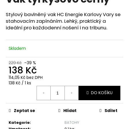
je
a
0,0
z
j
Stylový bavlněný vak HC Energie Karlovy Vary se
5
stahovacím zapínáním. Lehký, praktický a
í
hvězdiček.
ideální pro každodenní nošení i na tribunu.
t
?
Skladem
229 Kč
–39 %
138 Kč
HLEDAT
114,05 Kč bez DPH
Měrná
138 Kč / 1 ks
cena:
D
DO KOŠÍKU
o
p
o
Zeptat se
Hlídat
Sdílet
r
u
Kategorie
:
BATOHY
Hmotnost
:
0.1 kg