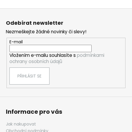
Z
á
Odebírat newsletter
p
Nezmeškejte žádné novinky či slevy!
a
t
E-mail
í
Vložením e-mailu souhlasíte s
podmínkami
ochrany osobních údajů
PŘIHLÁSIT SE
Informace pro vás
Jak nakupovat
Obchodní podmínky