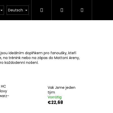
Suchen
Login
Warenkorb
BEKLEIDUNG
KOLLEKTIONEN
VERKAUF
Deutsch
jsou ideálním doplňkem pro fanoušky, kteří
ce, na trénink nebo na zápas do Mattoni Areny,
pro každodenní nošení.
l HC
Vak Jsme jeden
lovy
tým
warz-
Vorrätig
Folgende
€22,68