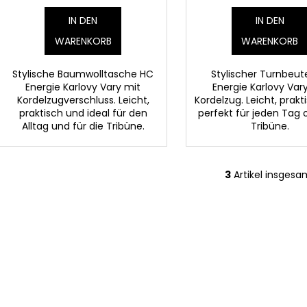
g
k
IN DEN
IN DEN
t
WARENKORB
WARENKORB
e
Stylische Baumwolltasche HC
Stylischer Turnbeut
Energie Karlovy Vary mit
Energie Karlovy Var
Kordelzugverschluss. Leicht,
Kordelzug. Leicht, prak
praktisch und ideal für den
perfekt für jeden Tag 
Alltag und für die Tribüne.
Tribüne.
3
Artikel insgesa
S
t
e
u
e
r
e
l
e