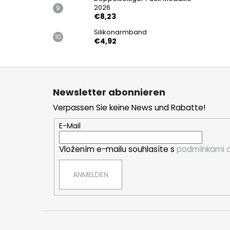
2026
€8,23
Silikonarmband
€4,92
F
u
Newsletter abonnieren
ß
Verpassen Sie keine News und Rabatte!
z
e
E-Mail
i
Vložením e-mailu souhlasíte s
podmínkami o
l
e
ANMELDEN