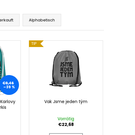
RIKOT 24-25 REUNANEN
40,93
erkauft
Alphabetisch
TIP
€9,46
–39 %
 Karlovy
Vak Jsme jeden tým
kis
Vorrätig
€22,68