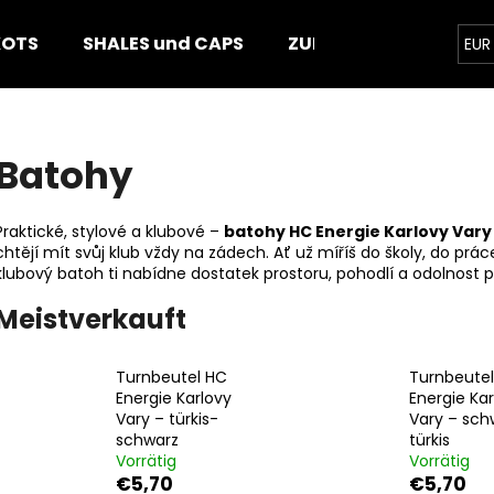
KOTS
SHALES und CAPS
ZUBEHÖR
PUCKS
EUR
Was suchen Sie?
Batohy
SUCHEN
Praktické, stylové a klubové –
batohy HC Energie Karlovy Vary
chtějí mít svůj klub vždy na zádech. Ať už míříš do školy, do prá
klubový batoh ti nabídne dostatek prostoru, pohodlí a odolnost 
Wir empfehlen
Meistverkauft
Turnbeutel HC
Turnbeute
Energie Karlovy
Energie Kar
Vary – türkis-
Vary – sch
schwarz
türkis
Vorrätig
Vorrätig
€5,70
€5,70