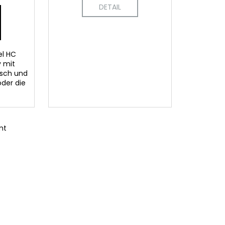
DETAIL
el HC
y mit
tisch und
oder die
mt