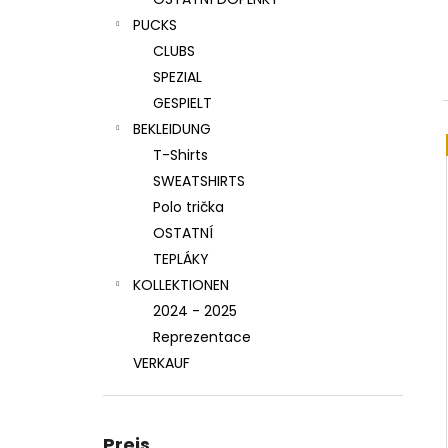
PLAYOFF-RIKOT 25–26
PUCKS
€66,10
CLUBS
SPEZIAL
GESPIELT
BEKLEIDUNG
T-Shirts
SWEATSHIRTS
Polo trička
OSTATNÍ
TEPLÁKY
KOLLEKTIONEN
2024 - 2025
Reprezentace
VERKAUF
Preis