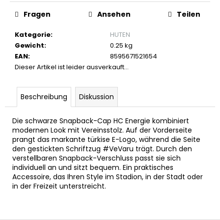
PLAYOFF-
Fragen
Ansehen
Teilen
RIKOT
25–
26
Kategorie
:
HUTEN
€65,90
Gewicht
:
0.25 kg
EAN
:
8595671521654
Dieser Artikel ist leider ausverkauft…
Beschreibung
Diskussion
Die schwarze Snapback-Cap HC Energie kombiniert
modernen Look mit Vereinsstolz. Auf der Vorderseite
prangt das markante türkise E-Logo, während die Seite
den gestickten Schriftzug #VeVaru trägt. Durch den
verstellbaren Snapback-Verschluss passt sie sich
individuell an und sitzt bequem. Ein praktisches
Accessoire, das Ihren Style im Stadion, in der Stadt oder
in der Freizeit unterstreicht.