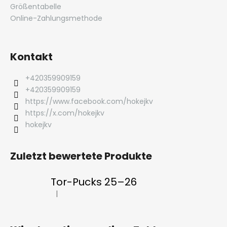
Größentabelle
Online-Zahlungsmethode
Kontakt
+420359909159
+420359909159
https://www.facebook.com/hokejkv
https://x.com/hokejkv
hokejkv
Zuletzt bewertete Produkte
Tor-Pucks 25–26
|
Die Produktbewertung beträgt 5 von 5 Sternen.