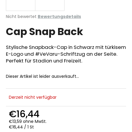
Die
Nicht bewertet
Bewertungsdetails
durchschnittliche
SUCHEN
Cap Snap Back
Produktbewertung
ist
0,0
von
Stylische Snapback-Cap in Schwarz mit türkisem
W
5
E-Logo und #VeVaru-Schriftzug an der Seite.
i
Sternen.
r
Perfekt für Stadion und Freizeit.
e
m
Dieser Artikel ist leider ausverkauft…
p
f
e
Derzeit nicht verfügbar
h
l
€16,44
e
n
€13,59 ohne MwSt.
Verkaufspreis:
€16,44 / 1 St