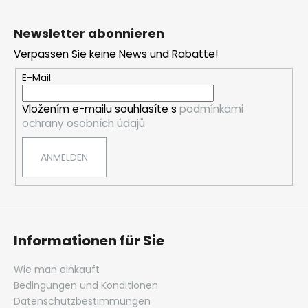
F
u
Newsletter abonnieren
ß
Verpassen Sie keine News und Rabatte!
z
e
E-Mail
i
Vložením e-mailu souhlasíte s
podmínkami
l
ochrany osobních údajů
e
ANMELDEN
Informationen für Sie
Wie man einkauft
Bedingungen und Konditionen
Datenschutzbestimmungen