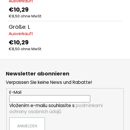
Ausverkauft
KINDER-
€10,29
CAP
€8,50 ohne MwSt.
€14,42
Größe: L
Ausverkauft
€10,29
€8,50 ohne MwSt.
F
u
Newsletter abonnieren
ß
Verpassen Sie keine News und Rabatte!
z
e
E-Mail
i
Vložením e-mailu souhlasíte s
podmínkami
l
ochrany osobních údajů
e
ANMELDEN