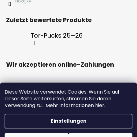
hokejkv
Zuletzt bewertete Produkte
Tor-Pucks 25–26
|
Die Produktbewertung beträgt 5 von 5 Sternen.
Wir akzeptieren online-Zahlungen
Diese Website verwendet Cookies. Wenn Sie auf
dieser Seite weitersurfen, stimmen Sie deren
HC ENERGIE
Eintrittskarten
FAN CLUB
Verwendung zu... Mehr Informationen hier.
ENERGY-Anwendung
Einstellungen
Erstellt von Shoptet