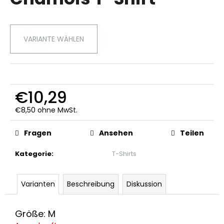
ist
0,0
von
5
SUCHEN
VARIANTE WÄHLEN
Sternen.
W
i
€10,29
r
€8,50 ohne MwSt.
e
Verkaufspreis:
m
Fragen
Ansehen
Teilen
p
f
Kategorie
:
T-Shirts
e
h
l
Varianten
Beschreibung
Diskussion
e
n
Größe: M