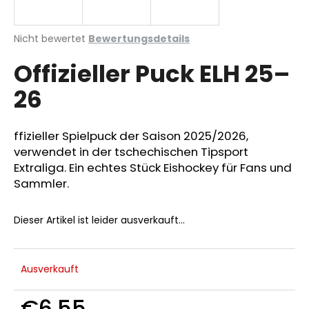
Die
Nicht bewertet
Bewertungsdetails
durchschnittliche
SUCHEN
Offizieller Puck ELH 25–
Produktbewertung
ist
26
0,0
von
W
5
i
Sternen.
ffizieller Spielpuck der Saison 2025/2026,
r
verwendet in der tschechischen Tipsport
e
Extraliga. Ein echtes Stück Eishockey für Fans und
m
Sammler.
p
f
e
Dieser Artikel ist leider ausverkauft…
h
l
e
Ausverkauft
n
€6,55