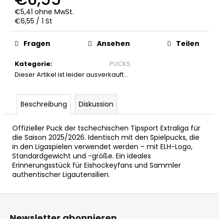
„DALA“
€5,41 ohne MwSt.
T-
Verkaufspreis:
€6,55 / 1 St
SHIRT
€12,36
Fragen
Ansehen
Teilen
Ursprünglich:
€20,56
Kategorie
:
PUCKS
Dieser Artikel ist leider ausverkauft…
Beschreibung
Diskussion
Offizieller Puck der tschechischen Tipsport Extraliga für
die Saison 2025/2026. Identisch mit den Spielpucks, die
in den Ligaspielen verwendet werden – mit ELH-Logo,
Standardgewicht und -größe. Ein ideales
Erinnerungsstück für Eishockeyfans und Sammler
authentischer Ligautensilien.
F
u
Newsletter abonnieren