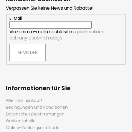
ß
Verpassen Sie keine News und Rabatte!
z
e
E-Mail
i
Vložením e-mailu souhlasíte s
podmínkami
l
ochrany osobních údajů
e
ANMELDEN
Informationen für Sie
Wie man einkauft
Bedingungen und Konditionen
Datenschutzbestimmungen
Größentabelle
Online-Zahlungsmethode