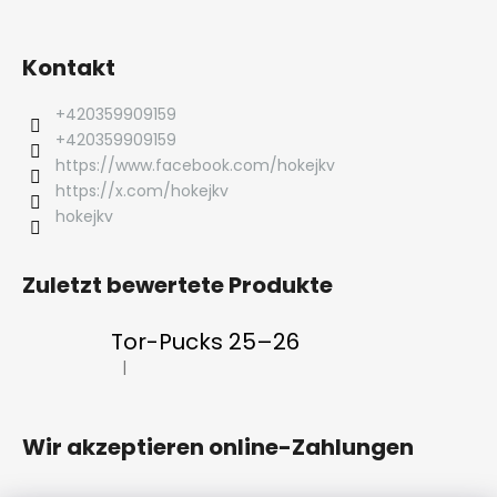
Kontakt
+420359909159
+420359909159
https://www.facebook.com/hokejkv
https://x.com/hokejkv
hokejkv
Zuletzt bewertete Produkte
Tor-Pucks 25–26
|
Die Produktbewertung beträgt 5 von 5 Sternen.
Wir akzeptieren online-Zahlungen