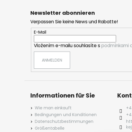
F
u
Newsletter abonnieren
ß
Verpassen Sie keine News und Rabatte!
z
e
E-Mail
i
Vložením e-mailu souhlasíte s
podmínkami o
l
e
ANMELDEN
Informationen für Sie
Kont
Wie man einkauft
+4
Bedingungen und Konditionen
+4
Datenschutzbestimmungen
ht
kej
Größentabelle