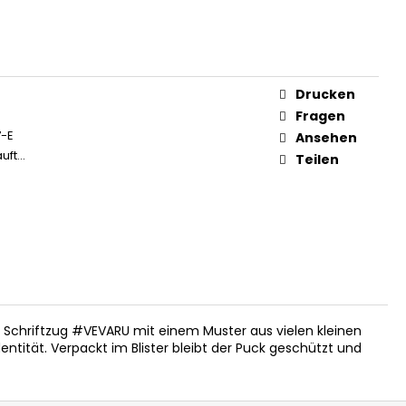
HORTS
12,35
Drucken
Fragen
7-E
Ansehen
auft…
Teilen
r Schriftzug #VEVARU mit einem Muster aus vielen kleinen
entität. Verpackt im Blister bleibt der Puck geschützt und