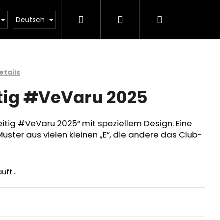
Suchen
Login
Warenkorb
BEKLEIDUNG
KOLLEKTIONEN
VERKAUF
Deutsch
tails
tig #VeVaru 2025
itig #VeVaru 2025“ mit speziellem Design. Eine
uster aus vielen kleinen „E“, die andere das Club-
kauft…
Folgende