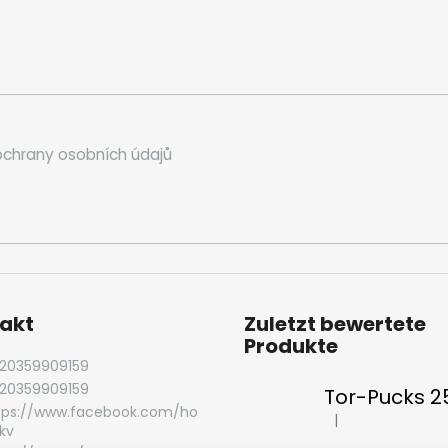
chrany osobních údajů
akt
Zuletzt bewertete
Produkte
20359909159
20359909159
Tor-Pucks 
tps://www.facebook.com/ho
|
Die Produktbewert
kv