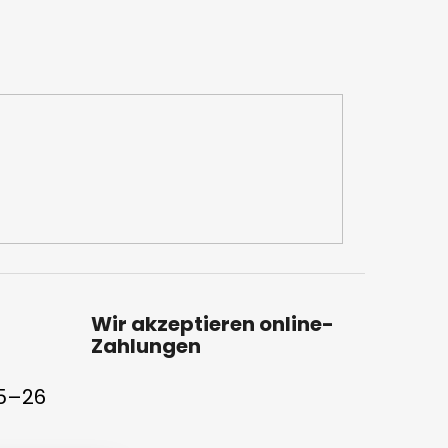
Wir akzeptieren online-
Zahlungen
25–26
ung beträgt 5 von 5 Sternen.