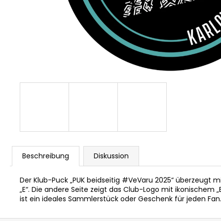
PLAYOFF-T-SHIRT-HALBFINALE
€3,18
Ursprünglich:
€6,20
Beschreibung
Diskussion
Der Klub-Puck „PUK beidseitig #VeVaru 2025“ überzeugt mi
„E“. Die andere Seite zeigt das Club-Logo mit ikonischem „
ist ein ideales Sammlerstück oder Geschenk für jeden Fan