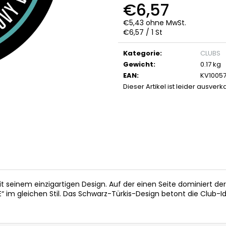
HALBFINALE SCHAL 2026
HERREN BOXERS
€6,57
€5,16
€7,43
€5,43 ohne MwSt.
Ursprünglich:
€16,48
Ursprünglich:
€
Verkaufspreis:
€6,57 / 1 St
Kategorie
:
CLUBS
Gewicht
:
0.17 kg
EAN
:
KV1005
Dieser Artikel ist leider ausverk
t seinem einzigartigen Design. Auf der einen Seite dominiert de
E“ im gleichen Stil. Das Schwarz-Türkis-Design betont die Club-Id
.