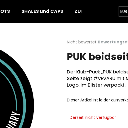
KOTS
SHALES und CAPS
ZUBEHÖR
PUCKS
EUR
5
Was suchen Sie?
Die
Nicht bewertet
Bewertungsde
durchschnittliche
PUK beidsei
Produktbewertung
SUCHEN
ist
0,0
von
Der Klub-Puck „PUK beidse
5
Wir empfehlen
Seite zeigt #VEVARU mit M
Sternen.
Logo. Im Blister verpackt.
Dieser Artikel ist leider ausver
Derzeit nicht verfügbar