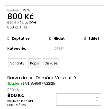
č
u
990 Kč
–19 %
j
800 Kč
e
m
661,16 Kč bez DPH
e
Měrná
800 Kč / 1 ks
cena:
Zeptat se
Hlídat
Sdílet
DĚTSKÁ
KŠILTOVKA
Kategorie
:
DRESY
349
Kč
Varianty
Popis
Diskuze
Barva dresu: Domácí, Velikost: XL
Skladem
EAN:
8595671522125
990 Kč
800 Kč
DO
661,16 Kč bez DPH
KOŠ
Měrná
800 Kč / 1 ks
cena: