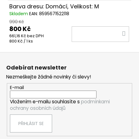
Barva dresu: Domácí, Velikost: M
Skladem
EAN:
8595671522118
990 Kč
800 Kč
DO
661,16 Kč bez DPH
KOŠ
Měrná
800 Kč / 1 ks
cena:
Z
á
Odebírat newsletter
p
Nezmeškejte žádné novinky či slevy!
a
t
E-mail
í
Vložením e-mailu souhlasíte s
podmínkami
ochrany osobních údajů
PŘIHLÁSIT SE