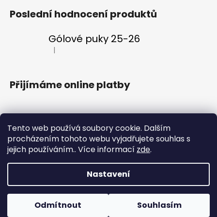
Poslední hodnocení produktů
Gólové puky 25-26
|
Hodnocení produktu je 5 z 5 hvězdiček.
Přijímáme online platby
Tento web používá soubory cookie. Dalším
procházením tohoto webu vyjadřujete souhlas s
Klubový web
Vstupenky
Fanklub
Aplikace ENERGIE
jejich používáním.. Více informací
zde
.
Nastavení
Vytvořil Shoptet
Copyright 2026
#VeVaru shop
. Všechna práva
Vítejte v nově otevřeném oficiálním e-shopu HC Energie
Odmítnout
Souhlasím
vyhrazena.
Karlovy Vary! Nakupuj oblíbený merch a buď #VeVaru!