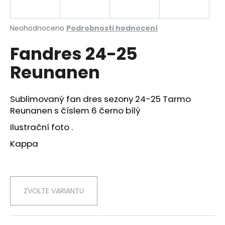
a
j
Průměrné
Neohodnoceno
Podrobnosti hodnocení
í
hodnocení
Fandres 24-25
produktu
t
je
?
Reunanen
0,0
z
5
hvězdiček.
Sublimovaný fan dres sezony 24-25 Tarmo
Reunanen s číslem 6 černo bílý
HLEDAT
Ilustrační foto .
Kappa
D
o
p
ZVOLTE VARIANTU
o
r
u