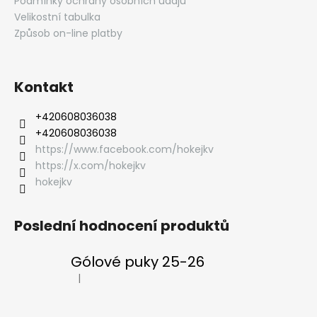
Podmínky ochrany osobních údajů
Velikostní tabulka
Způsob on-line platby
Kontakt
‭+420608036038
‭+420608036038
https://www.facebook.com/hokejkv
https://x.com/hokejkv
hokejkv
Poslední hodnocení produktů
Gólové puky 25-26
|
Hodnocení produktu je 5 z 5 hvězdiček.