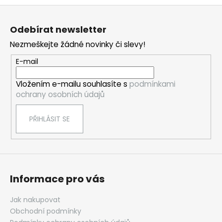
Z
á
Odebírat newsletter
p
Nezmeškejte žádné novinky či slevy!
a
t
E-mail
í
Vložením e-mailu souhlasíte s
podmínkami
ochrany osobních údajů
PŘIHLÁSIT SE
Informace pro vás
Jak nakupovat
Obchodní podmínky