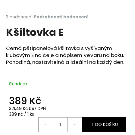
a
j
Průměrné
3 hodnocení
Podrobnosti hodnocení
í
hodnocení
Kšiltovka E
produktu
t
je
?
3,7
z
Černá pětipanelová kšiltovka s vyšívaným
5
klubovým E na čele a nápisem VeVaru na boku.
hvězdiček.
Pohodlná, nastavitelná a ideální na každý den.
HLEDAT
Skladem
D
389 Kč
o
p
321,49 Kč bez DPH
Měrná
389 Kč / 1 ks
o
cena:
r
DO KOŠÍKU
u