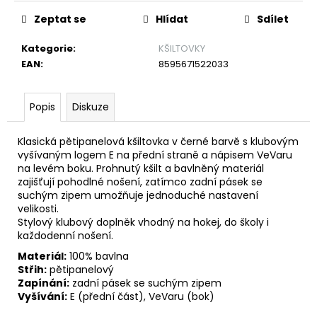
č
u
Zeptat se
Hlídat
Sdílet
j
e
Kategorie
:
KŠILTOVKY
m
EAN
:
8595671522033
e
Popis
Diskuze
PUK
OBOUSTRANNÝ
Klasická pětipanelová kšiltovka v černé barvě s klubovým
TROFEJ
vyšívaným logem E na přední straně a nápisem VeVaru
2026
na levém boku. Prohnutý kšilt a bavlněný materiál
199
zajišťují pohodlné nošení, zatímco zadní pásek se
Kč
suchým zipem umožňuje jednoduché nastavení
velikosti.
Stylový klubový doplněk vhodný na hokej, do školy i
každodenní nošení.
Materiál:
100% bavlna
Střih:
pětipanelový
Zapínání:
zadní pásek se suchým zipem
Vyšívání:
E (přední část), VeVaru (bok)