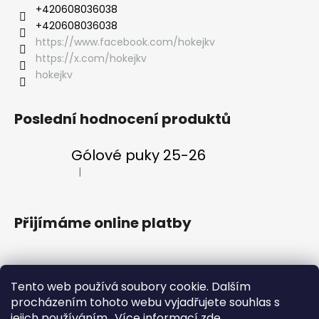
‭+420608036038
‭+420608036038
https://www.facebook.com/hokejkv
https://x.com/hokejkv
hokejkv
Poslední hodnocení produktů
Gólové puky 25-26
|
Hodnocení produktu je 5 z 5 hvězdiček.
Přijímáme online platby
Tento web používá soubory cookie. Dalším
procházením tohoto webu vyjadřujete souhlas s
Klubový web
Vstupenky
Fanklub
Aplikace ENERGIE
jejich používáním.. Více informací
zde
.