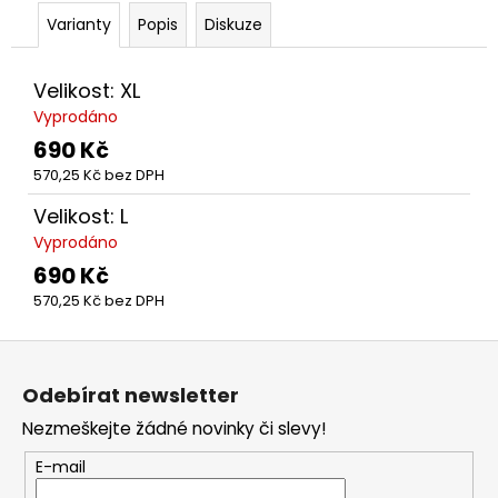
č
u
Varianty
Popis
Diskuze
j
e
Velikost: XL
m
Vyprodáno
e
690 Kč
570,25 Kč bez DPH
DRES
FAN
Velikost: L
PLAY
Vyprodáno
OFF
25-
690 Kč
26
570,25 Kč bez DPH
SEMIFINÁLE
1
Z
599
Kč
á
Odebírat newsletter
p
Nezmeškejte žádné novinky či slevy!
a
t
E-mail