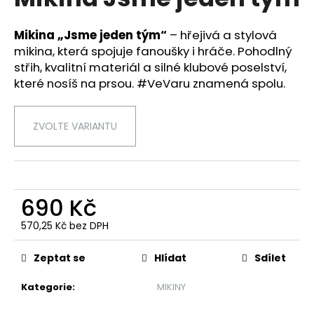
je
a
0,0
z
j
Mikina „Jsme jeden tým“
– hřejivá a stylová
5
mikina, která spojuje fanoušky i hráče. Pohodlný
í
hvězdiček.
střih, kvalitní materiál a silné klubové poselství,
t
které nosíš na prsou. #VeVaru znamená spolu.
?
ZVOLTE VARIANTU
HLEDAT
690 Kč
D
570,25 Kč bez DPH
o
Měrná
cena:
p
Zeptat se
Hlídat
Sdílet
o
r
Kategorie
:
MIKINY
u