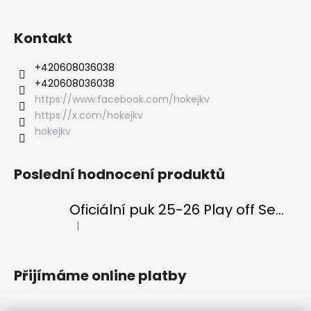
Kontakt
‭+420608036038
‭+420608036038
https://www.facebook.com/hokejkv
https://x.com/hokejkv
hokejkv
Poslední hodnocení produktů
Oficiální puk 25-26 Play off Semifinále
|
Hodnocení produktu je 5 z 5 hvězdiček.
Přijímáme online platby