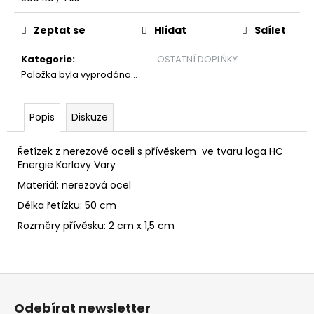
č
cena:
u
Zeptat se
Hlídat
Sdílet
j
e
Kategorie
:
OSTATNÍ DOPLŇKY
m
Položka byla vyprodána…
e
Popis
Diskuze
DRES
FAN
PLAY
Řetízek z nerezové oceli s přívěskem ve tvaru loga HC
OFF
Energie Karlovy Vary
25-
26
Materiál: nerezová ocel
1
Délka řetízku: 50 cm
599
Kč
Rozměry přívěsku: 2 cm x 1,5 cm
Z
á
Odebírat newsletter