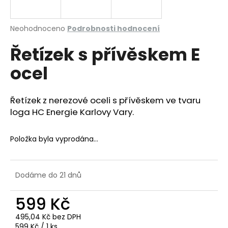
a
j
Průměrné
Neohodnoceno
Podrobnosti hodnocení
í
hodnocení
Řetízek s přívěskem E
produktu
t
je
?
ocel
0,0
z
5
hvězdiček.
Řetízek z nerezové oceli s přívěskem ve tvaru
loga HC Energie Karlovy Vary.
HLEDAT
Položka byla vyprodána…
D
o
Dodáme do 21 dnů
p
o
599 Kč
r
u
495,04 Kč bez DPH
Měrná
599 Kč / 1 ks