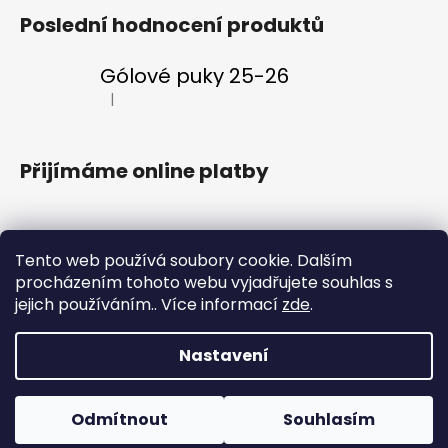
Poslední hodnocení produktů
Gólové puky 25-26
|
Hodnocení produktu je 5 z 5 hvězdiček.
Přijímáme online platby
Tento web používá soubory cookie. Dalším
procházením tohoto webu vyjadřujete souhlas s
Klubový web
Vstupenky
Fanklub
Aplikace ENERGIE
jejich používáním.. Více informací
zde
.
Nastavení
Vytvořil Shoptet
Copyright 2026
#VeVaru shop
. Všechna práva
Vítejte v nově otevřeném oficiálním e-shopu HC Energie
Odmítnout
Souhlasím
vyhrazena.
Karlovy Vary! Nakupuj oblíbený merch a buď #VeVaru!