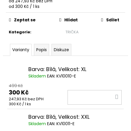
č
od
247,93 Kč
bez DPH
Měrná
u
od 300 Kč / 1 ks
cena:
j
e
Zeptat se
Hlídat
Sdílet
m
e
Kategorie
:
TRIČKA
Varianty
Popis
Diskuze
TRIKO
PLAY
OFF
SEMIFINÁLE
Barva: Bílá, Velikost: XL
25-
26
Skladem
EAN:
KV10010-E
77
499 Kč
Kč
300 Kč
Původně:
DO
150
247,93 Kč bez DPH
Kč
KOŠ
Měrná
300 Kč / 1 ks
cena:
Barva: Bílá, Velikost: XXL
Skladem
EAN:
KV10011-E