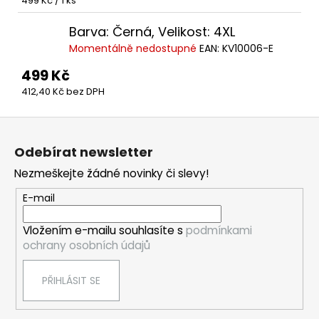
499 Kč / 1 ks
cena:
Barva: Černá, Velikost: 4XL
Momentálně nedostupné
EAN:
KV10006-E
499 Kč
412,40 Kč bez DPH
Z
á
Odebírat newsletter
p
Nezmeškejte žádné novinky či slevy!
a
t
E-mail
í
Vložením e-mailu souhlasíte s
podmínkami
ochrany osobních údajů
PŘIHLÁSIT SE