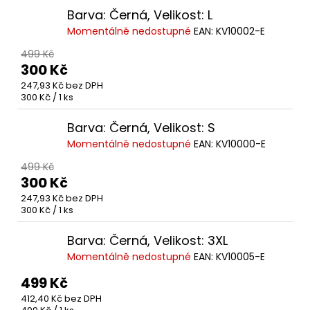
Barva: Černá, Velikost: L
Momentálně nedostupné
EAN:
KV10002-E
499 Kč
300 Kč
247,93 Kč bez DPH
Měrná
300 Kč / 1 ks
cena:
Barva: Černá, Velikost: S
Momentálně nedostupné
EAN:
KV10000-E
499 Kč
300 Kč
247,93 Kč bez DPH
Měrná
300 Kč / 1 ks
cena:
Barva: Černá, Velikost: 3XL
Momentálně nedostupné
EAN:
KV10005-E
499 Kč
412,40 Kč bez DPH
Měrná