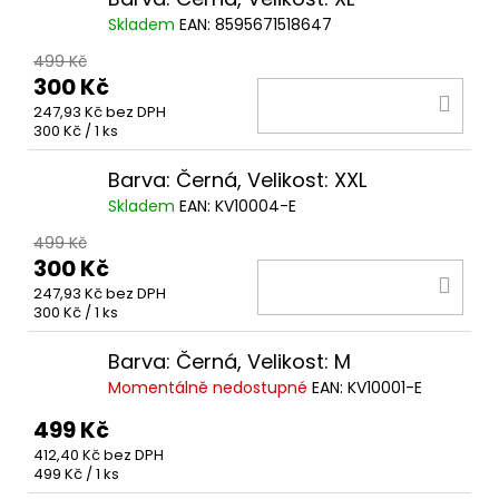
Skladem
EAN:
8595671518647
499 Kč
300 Kč
DO
247,93 Kč bez DPH
KOŠ
Měrná
300 Kč / 1 ks
cena:
Barva: Černá, Velikost: XXL
Skladem
EAN:
KV10004-E
499 Kč
300 Kč
DO
247,93 Kč bez DPH
KOŠ
Měrná
300 Kč / 1 ks
cena:
Barva: Černá, Velikost: M
Momentálně nedostupné
EAN:
KV10001-E
499 Kč
412,40 Kč bez DPH
Měrná
499 Kč / 1 ks
cena: