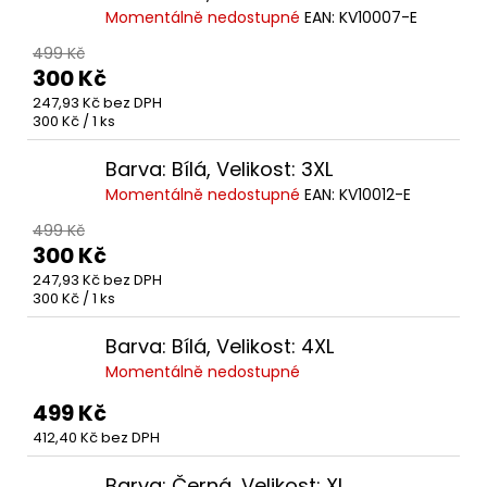
Momentálně nedostupné
EAN:
KV10007-E
499 Kč
300 Kč
247,93 Kč bez DPH
Měrná
300 Kč / 1 ks
cena:
Barva: Bílá, Velikost: 3XL
Momentálně nedostupné
EAN:
KV10012-E
499 Kč
300 Kč
247,93 Kč bez DPH
Měrná
300 Kč / 1 ks
cena:
Barva: Bílá, Velikost: 4XL
Momentálně nedostupné
499 Kč
412,40 Kč bez DPH
Barva: Černá, Velikost: XL