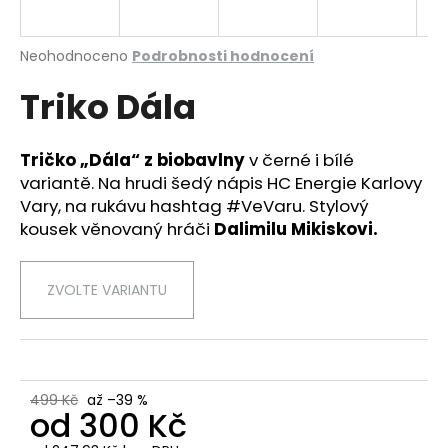
a
j
Průměrné
Neohodnoceno
Podrobnosti hodnocení
í
hodnocení
Triko Dála
produktu
t
je
?
0,0
z
Tričko „Dála“ z biobavlny
v černé i bílé
5
variantě. Na hrudi šedý nápis HC Energie Karlovy
hvězdiček.
Vary, na rukávu hashtag #VeVaru. Stylový
kousek věnovaný hráči
Dalimilu Mikiskovi.
HLEDAT
ZVOLTE VARIANTU
D
o
p
o
499 Kč
až –39 %
r
od
300 Kč
u