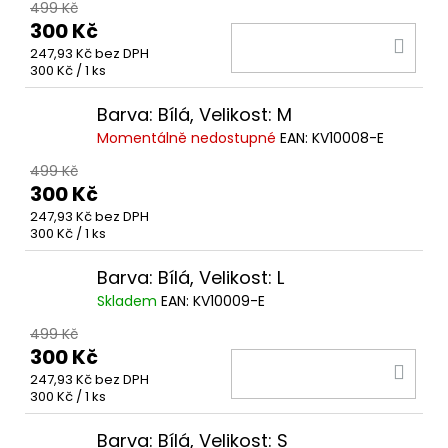
499 Kč
300 Kč
DO
247,93 Kč bez DPH
KOŠ
Měrná
300 Kč / 1 ks
cena:
Barva: Bílá, Velikost: M
Momentálně nedostupné
EAN:
KV10008-E
499 Kč
300 Kč
247,93 Kč bez DPH
Měrná
300 Kč / 1 ks
cena:
Barva: Bílá, Velikost: L
Skladem
EAN:
KV10009-E
499 Kč
300 Kč
DO
247,93 Kč bez DPH
KOŠ
Měrná
300 Kč / 1 ks
cena:
Barva: Bílá, Velikost: S