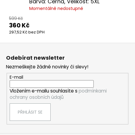
Barva: Černá, Velikost: 5XL
Momentálně nedostupné
599 Kč
360 Kč
297,52 Kč bez DPH
Z
á
Odebírat newsletter
p
Nezmeškejte žádné novinky či slevy!
a
t
E-mail
í
Vložením e-mailu souhlasíte s
podmínkami
ochrany osobních údajů
PŘIHLÁSIT SE