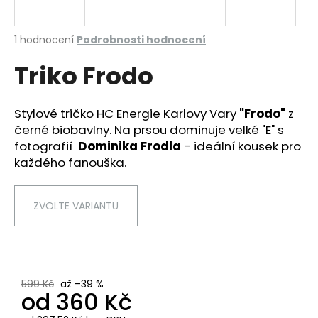
a
j
Průměrné
1 hodnocení
Podrobnosti hodnocení
í
hodnocení
Triko Frodo
produktu
t
je
?
5,0
z
Stylové tričko HC Energie Karlovy Vary
"Frodo"
z
5
černé biobavlny. Na prsou dominuje velké "E" s
hvězdiček.
fotografií
Dominika Frodla
- ideální kousek pro
každého fanouška.
HLEDAT
ZVOLTE VARIANTU
D
o
p
o
599 Kč
až –39 %
r
od
360 Kč
u