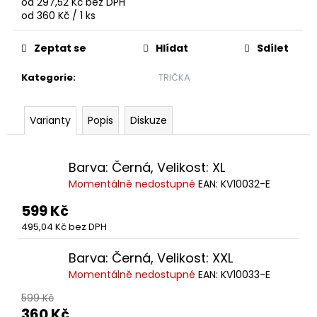
č
od
297,52 Kč
bez DPH
Měrná
u
od 360 Kč / 1 ks
cena:
j
e
Zeptat se
Hlídat
Sdílet
m
e
Kategorie
:
TRIČKA
Varianty
Popis
Diskuze
TRIKO
PLAY
OFF
SEMIFINÁLE
Barva: Černá, Velikost: XL
25-
26
Momentálně nedostupné
EAN:
KV10032-E
77
599 Kč
Kč
Původně:
495,04 Kč bez DPH
150
Kč
Barva: Černá, Velikost: XXL
Momentálně nedostupné
EAN:
KV10033-E
599 Kč
360 Kč