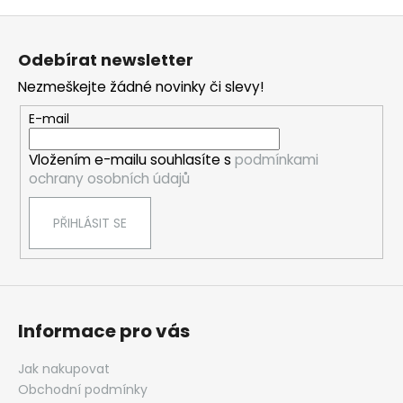
v
Z
l
á
á
Odebírat newsletter
d
p
a
Nezmeškejte žádné novinky či slevy!
a
c
t
E-mail
í
í
p
Vložením e-mailu souhlasíte s
podmínkami
r
ochrany osobních údajů
v
k
PŘIHLÁSIT SE
y
v
ý
p
i
s
Informace pro vás
u
Jak nakupovat
Obchodní podmínky