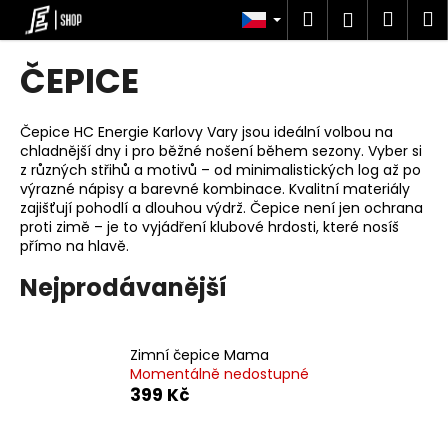
K
Přejít
Hledat
Náku
M
Přihlášen
na
o
obsah
Zpět
Zpět
košík
š
ČEPICE
í
C
k
o
Čepice HC Energie Karlovy Vary jsou ideální volbou na
chladnější dny i pro běžné nošení během sezony. Vyber si
p
z různých střihů a motivů – od minimalistických log až po
o
výrazné nápisy a barevné kombinace. Kvalitní materiály
t
zajišťují pohodlí a dlouhou výdrž. Čepice není jen ochrana
proti zimě – je to vyjádření klubové hrdosti, které nosíš
ř
přímo na hlavě.
e
Nejprodávanější
b
u
j
Zimní čepice Mama
e
Momentálně nedostupné
t
399 Kč
e
n