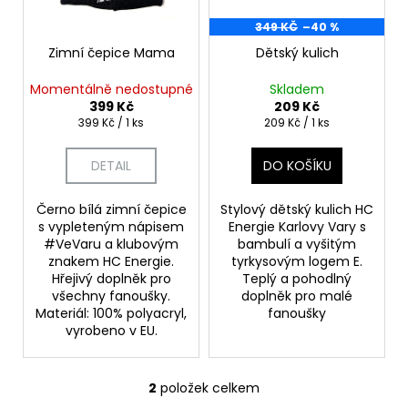
č
p
ů
u
r
349 KČ
–40 %
j
o
Zimní čepice Mama
Dětský kulich
e
d
m
Momentálně nedostupné
Skladem
u
e
399 Kč
209 Kč
k
Měrná
Měrná
399 Kč / 1 ks
209 Kč / 1 ks
cena:
cena:
t
PONOŽKY
DETAIL
DO KOŠÍKU
ů
KOTNÍKOVÉ
BÍLÉ
Černo bílá zimní čepice
Stylový dětský kulich HC
65
Kč
s vypleteným nápisem
Energie Karlovy Vary s
Původně:
#VeVaru a klubovým
bambulí a vyšitým
109
znakem HC Energie.
tyrkysovým logem E.
Kč
Hřejivý doplněk pro
Teplý a pohodlný
všechny fanoušky.
doplněk pro malé
Materiál: 100% polyacryl,
fanoušky
vyrobeno v EU.
2
položek celkem
O