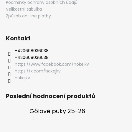
Podmínky ochrany osobních údajů
Velikostní tabulka
Způsob on-line platby
Kontakt
‭+420608036038
‭+420608036038
https://www.facebook.com/hokejkv
https://x.com/hokejkv
hokejkv
Poslední hodnocení produktů
Gólové puky 25-26
|
Hodnocení produktu je 5 z 5 hvězdiček.