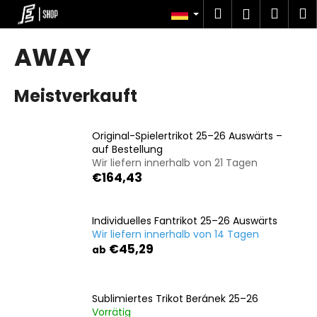
W
Zum
Suchen
Ware
M
Login
Inhalt
a
springen
Zurück
Zurück
r
AWAY
zum
zum
e
W
n
Meistverkauft
a
k
s
o
s
r
Original-Spielertrikot 25–26 Auswärts –
u
auf Bestellung
b
Wir liefern innerhalb von 21 Tagen
c
€164,43
h
e
n
Individuelles Fantrikot 25–26 Auswärts
Wir liefern innerhalb von 14 Tagen
S
€45,29
ab
i
e
?
Sublimiertes Trikot Beránek 25–26
Vorrätig