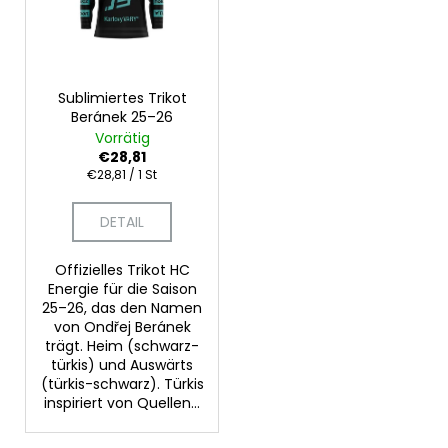
Sublimiertes Trikot
Beránek 25–26
Vorrätig
€28,81
Verkaufspreis:
€28,81 / 1 St
DETAIL
Offizielles Trikot HC
Energie für die Saison
25–26, das den Namen
von Ondřej Beránek
trägt. Heim (schwarz-
türkis) und Auswärts
(türkis-schwarz). Türkis
inspiriert von Quellen...