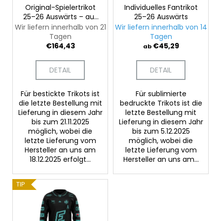
r
POLO-
Original-Spielertrikot
Individuelles Fantrikot
n
SHIRT
25–26 Auswärts – auf
25–26 Auswärts
P
g
„KING“
Bestellung
Wir liefern innerhalb von 21
Wir liefern innerhalb von 14
r
Tagen
Tagen
€17,31
o
Ursprünglich:
€164,43
€45,29
ab
€28,81
d
DETAIL
DETAIL
u
k
Für bestickte Trikots ist
Für sublimierte
t
die letzte Bestellung mit
bedruckte Trikots ist die
e
Lieferung in diesem Jahr
letzte Bestellung mit
bis zum 21.11.2025
Lieferung in diesem Jahr
möglich, wobei die
bis zum 5.12.2025
letzte Lieferung vom
möglich, wobei die
Hersteller an uns am
letzte Lieferung vom
18.12.2025 erfolgt...
Hersteller an uns am...
TIP