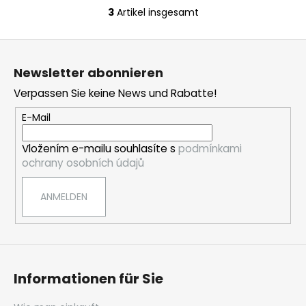
3
Artikel insgesamt
S
t
F
e
u
u
Newsletter abonnieren
e
ß
r
Verpassen Sie keine News und Rabatte!
z
e
e
E-Mail
l
i
e
Vložením e-mailu souhlasíte s
podmínkami
l
m
ochrany osobních údajů
e
e
n
ANMELDEN
t
e
d
e
r
L
Informationen für Sie
i
s