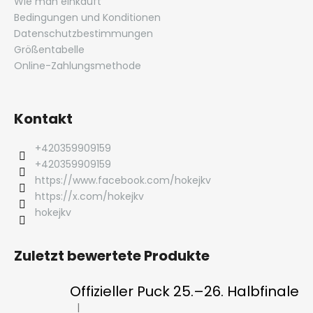
Wie man einkauft
t
Bedingungen und Konditionen
e
Datenschutzbestimmungen
Größentabelle
Online-Zahlungsmethode
Kontakt
+420359909159
+420359909159
https://www.facebook.com/hokejkv
https://x.com/hokejkv
hokejkv
Zuletzt bewertete Produkte
Offizieller Puck 25.–26. Halbfinale
|
Die Produktbewertung beträgt 5 von 5 Sternen.