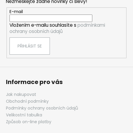
Nezmeškejte žádné novinky či slevy!
a
t
E-mail
í
Vložením e-mailu souhlasíte s
podmínkami
ochrany osobních údajů
PŘIHLÁSIT SE
Informace pro vás
Jak nakupovat
Obchodní podmínky
Podmínky ochrany osobních údajů
Velikostní tabulka
Způsob on-line platby