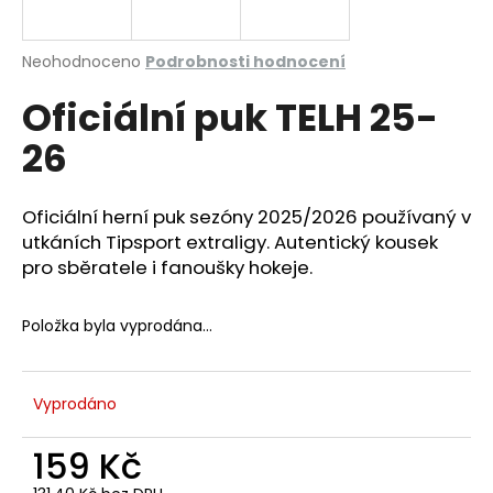
a
j
Průměrné
Neohodnoceno
Podrobnosti hodnocení
í
hodnocení
Oficiální puk TELH 25-
produktu
t
je
?
26
0,0
z
5
hvězdiček.
Oficiální herní puk sezóny 2025/2026 používaný v
utkáních Tipsport extraligy. Autentický kousek
HLEDAT
pro sběratele i fanoušky hokeje.
Položka byla vyprodána…
D
o
p
Vyprodáno
o
r
159 Kč
u