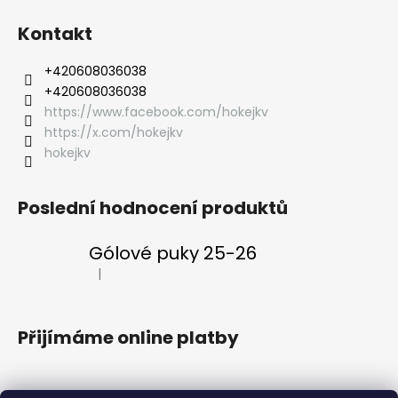
Kontakt
‭+420608036038
‭+420608036038
https://www.facebook.com/hokejkv
https://x.com/hokejkv
hokejkv
Poslední hodnocení produktů
Gólové puky 25-26
|
Hodnocení produktu je 5 z 5 hvězdiček.
Přijímáme online platby