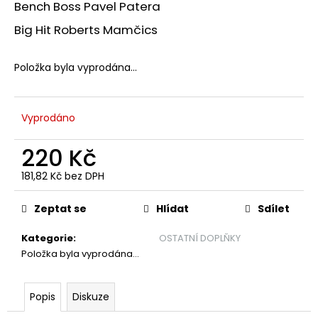
č
Bench Boss Pavel Patera
u
Big Hit Roberts Mamčics
j
e
m
Položka byla vyprodána…
e
Vyprodáno
DĚTSKÁ
KŠILTOVKA
220 Kč
349
Kč
181,82 Kč bez DPH
Měrná
cena:
Zeptat se
Hlídat
Sdílet
Kategorie
:
OSTATNÍ DOPLŇKY
Položka byla vyprodána…
Popis
Diskuze