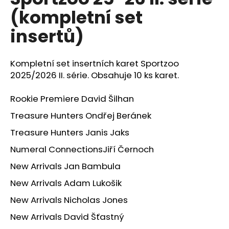
je
a
(kompletní set
0,0
z
j
insertů)
5
í
hvězdiček.
t
Kompletní set insertních karet Sportzoo
?
2025/2026 II. série. Obsahuje 10 ks karet.
Rookie Premiere David Šilhan
Treasure Hunters Ondřej Beránek
HLEDAT
Treasure Hunters Janis Jaks
Numeral Connections
Jiří Černoch
D
New Arrivals Jan Bambula
o
New Arrivals Adam Lukošik
p
o
New Arrivals Nicholas Jones
r
New Arrivals David Šťastný
u