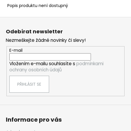
Popis produktu není dostupný
Z
á
Odebírat newsletter
p
Nezmeškejte žádné novinky či slevy!
a
t
E-mail
í
Vložením e-mailu souhlasíte s
podmínkami
ochrany osobních údajů
PŘIHLÁSIT SE
Informace pro vás