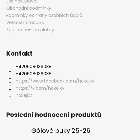
Jak nakupovat
Obchodní podmínky
Podmínky ochrany osobních údajů
Velikostní tabulka
Způsob on-line platby
Kontakt
‭+420608036038
‭+420608036038
https://www.facebook.com/hokejkv
https://x.com/hokejkv
hokejkv
Poslední hodnocení produktů
Gólové puky 25-26
|
Hodnocení produktu je 5 z 5 hvězdiček.